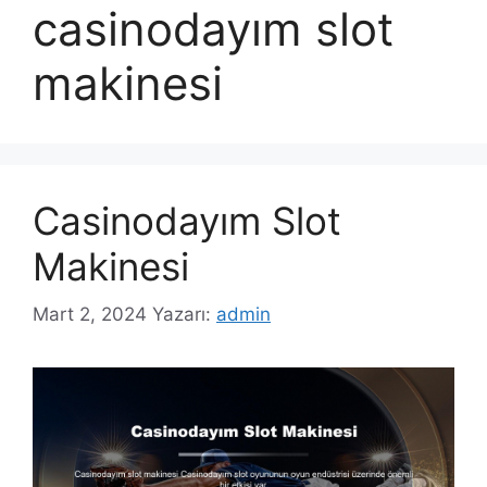
casinodayım slot
makinesi
Casinodayım Slot
Makinesi
Mart 2, 2024
Yazarı:
admin