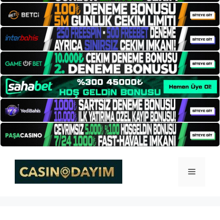
İçeriğe
atla
Menü