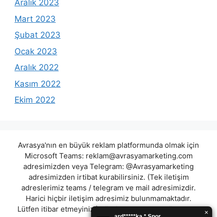
Aralık 2023
Mart 2023
Şubat 2023
Ocak 2023
Aralık 2022
Kasım 2022
Ekim 2022
Avrasya'nın en büyük reklam platformunda olmak için
Microsoft Teams:
reklam@avrasyamarketing.com
adresimizden veya Telegram: @Avrasyamarketing
adresimizden irtibat kurabilirsiniz. (Tek iletişim
adreslerimiz teams / telegram ve mail adresimizdir.
Harici hiçbir iletişim adresimiz bulunmamaktadır.
Lütfen itibar etmeyiniz.) Türkiye yasalarına göre 7258