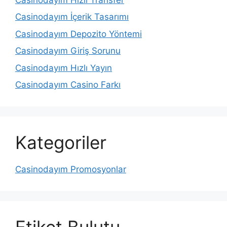
Casinodayım İçerik Tasarımı
Casinodayım Depozito Yöntemi
Casinodayım Giriş Sorunu
Casinodayım Hızlı Yayın
Casinodayım Casino Farkı
Kategoriler
Casinodayım Promosyonlar