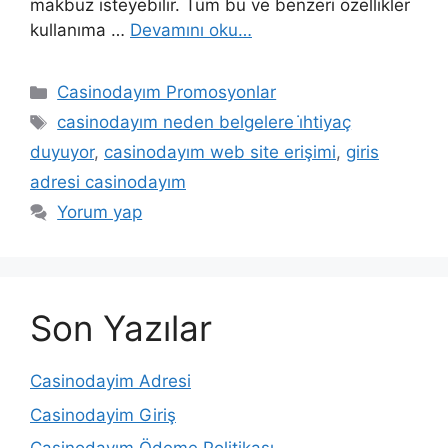
makbuz isteyebilir. Tüm bu ve benzeri özellikler
kullanıma …
Devamını oku…
Kategoriler
Casinodayım Promosyonlar
Etiketler
casinodayım neden belgelere i̇htiyaç
duyuyor
,
casinodayım web site erişimi
,
giris
adresi casinodayım
Yorum yap
Son Yazılar
Casinodayim Adresi
Casinodayim Giriş