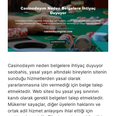
Casinodayım neden belgelere ihtiyaç duyuyor
seobahis, yasal yaşın altındaki bireylerin sitenin
sunduğu hizmetlerden yasal olarak
yararlanmasına izin vermediği için belge talep
etmektedir. Web sitesi bu yasal yaş sınırının
kanıtı olarak gerekli belgeleri talep etmektedir.
Mükerrer sayaçlar, diğer üyelerin haklarını ve
ortak adil hizmet anlayışını ihlal ettiği için