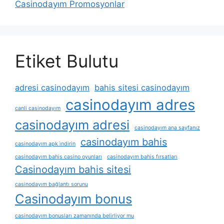
Casinodayım Promosyonlar
Etiket Bulutu
adresi casinodayım
bahis sitesi casinodayım
casinodayım adres
canli casinodayım
casinodayım adresi
casinodayım ana sayfanız
casinodayım bahis
casinodayım apk i̇ndirin
casinodayım bahis casino oyunları
casinodayım bahis fırsatları
Casinodayım bahis sitesi
casinodayım bağlantı sorunu
Casinodayım bonus
casinodayım bonusları zamanında belirliyor mu