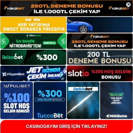
×
CASINODAYIM GİRİŞ İÇİN TIKLAYINIZ!