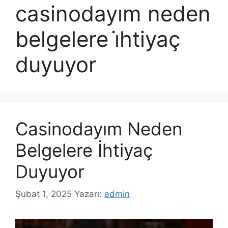
casinodayım neden
belgelere i̇htiyaç
duyuyor
Casinodayım Neden
Belgelere İhtiyaç
Duyuyor
Şubat 1, 2025
Yazarı:
admin