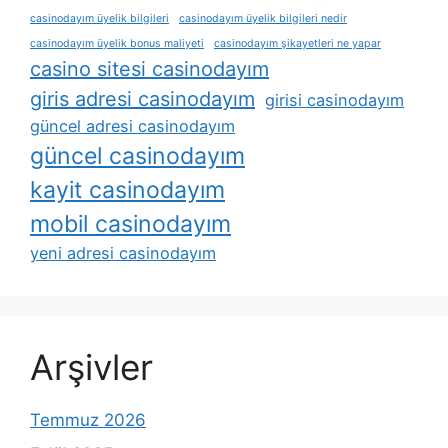
casinodayım üyelik bilgileri
casinodayım üyelik bilgileri nedir
casinodayım üyelik bonus maliyeti
casinodayım şikayetleri ne yapar
casino sitesi casinodayım
giris adresi casinodayım
girisi casinodayım
güncel adresi casinodayım
güncel casinodayım
kayit casinodayım
mobil casinodayım
yeni adresi casinodayım
Arşivler
Temmuz 2026