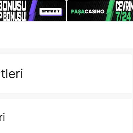
leri
ri