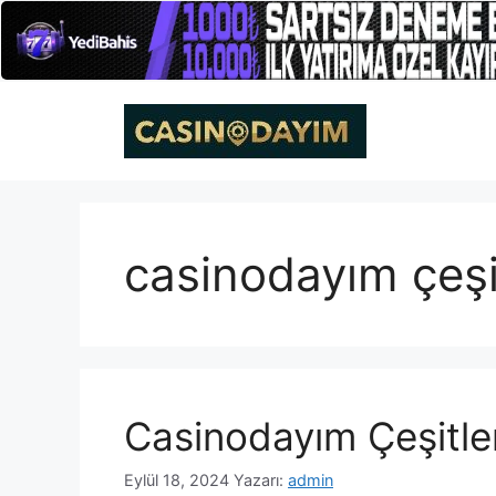
İçeriğe
atla
casinodayım çeşit
Casinodayım Çeşitle
Eylül 18, 2024
Yazarı:
admin