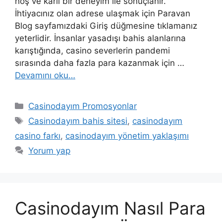
hoş ve karlı bir deneyim ile sonuçlanır.
İhtiyacınız olan adrese ulaşmak için Paravan
Blog sayfamızdaki Giriş düğmesine tıklamanız
yeterlidir. İnsanlar yasadışı bahis alanlarına
karıştığında, casino severlerin pandemi
sırasında daha fazla para kazanmak için …
Devamını oku…
Kategoriler
Casinodayım Promosyonlar
Etiketler
Casinodayım bahis sitesi
,
casinodayım
casino farkı
,
casinodayım yönetim yaklaşımı
Yorum yap
Casinodayım Nasıl Para