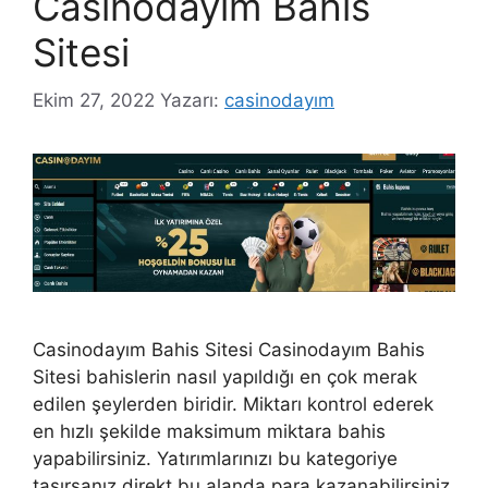
Casinodayım Bahis
Sitesi
Ekim 27, 2022
Yazarı:
casinodayım
Casinodayım Bahis Sitesi Casinodayım Bahis
Sitesi bahislerin nasıl yapıldığı en çok merak
edilen şeylerden biridir. Miktarı kontrol ederek
en hızlı şekilde maksimum miktara bahis
yapabilirsiniz. Yatırımlarınızı bu kategoriye
taşırsanız direkt bu alanda para kazanabilirsiniz.