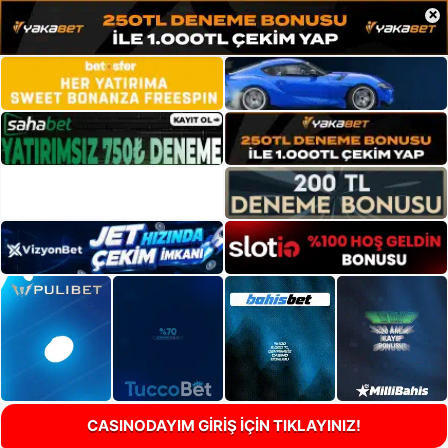
×
CASINODAYIM GİRİŞ İÇİN TIKLAYINIZ!