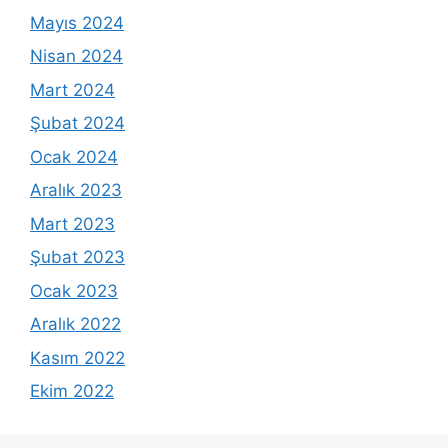
Mayıs 2024
Nisan 2024
Mart 2024
Şubat 2024
Ocak 2024
Aralık 2023
Mart 2023
Şubat 2023
Ocak 2023
Aralık 2022
Kasım 2022
Ekim 2022