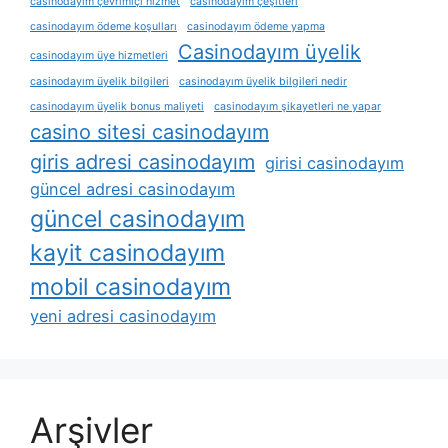
casinodayım çevrimiçi hizmet
casinodayım çeşitleri
casinodayım ödeme koşulları
casinodayım ödeme yapma
Casinodayım üyelik
casinodayım üye hizmetleri
casinodayım üyelik bilgileri
casinodayım üyelik bilgileri nedir
casinodayım üyelik bonus maliyeti
casinodayım şikayetleri ne yapar
casino sitesi casinodayım
giris adresi casinodayım
girisi casinodayım
güncel adresi casinodayım
güncel casinodayım
kayit casinodayım
mobil casinodayım
yeni adresi casinodayım
Arşivler