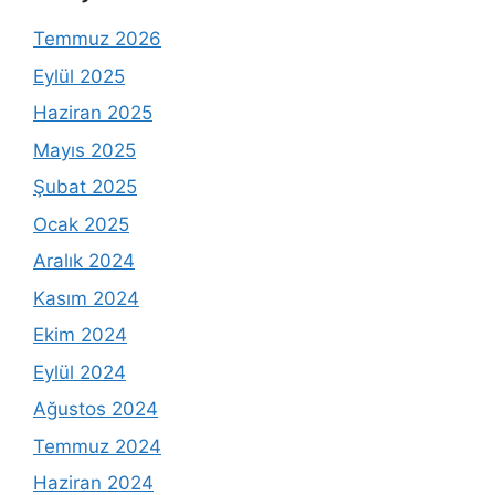
Temmuz 2026
Eylül 2025
Haziran 2025
Mayıs 2025
Şubat 2025
Ocak 2025
Aralık 2024
Kasım 2024
Ekim 2024
Eylül 2024
Ağustos 2024
Temmuz 2024
Haziran 2024