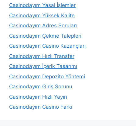
Casinodayım Yasal İşlemler
Casinodayım Yüksek Kalite
Casinodayım Adres Soruları
Casinodayım Çekme Talepleri
Casinodayım Casino Kazançları
Casinodayım Hızlı Transfer
Casinodayım İçerik Tasarımı
Casinodayım Depozito Yöntemi
Casinodayım Giriş Sorunu
Casinodayım Hızlı Yayın
Casinodayım Casino Farkı