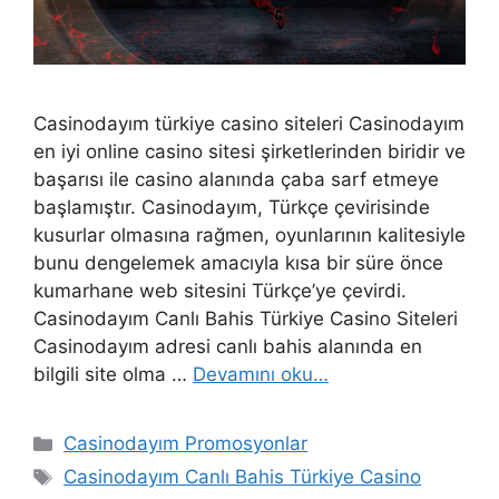
Casinodayım türkiye casino siteleri Casinodayım
en iyi online casino sitesi şirketlerinden biridir ve
başarısı ile casino alanında çaba sarf etmeye
başlamıştır. Casinodayım, Türkçe çevirisinde
kusurlar olmasına rağmen, oyunlarının kalitesiyle
bunu dengelemek amacıyla kısa bir süre önce
kumarhane web sitesini Türkçe’ye çevirdi.
Casinodayım Canlı Bahis Türkiye Casino Siteleri
Casinodayım adresi canlı bahis alanında en
bilgili site olma …
Devamını oku…
Kategoriler
Casinodayım Promosyonlar
Etiketler
Casinodayım Canlı Bahis Türkiye Casino