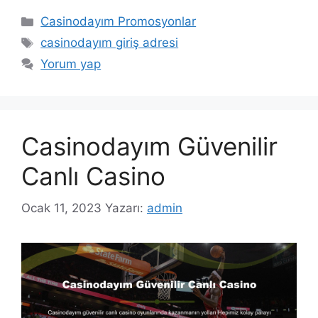
Kategoriler
Casinodayım Promosyonlar
Etiketler
casinodayım giriş adresi
Yorum yap
Casinodayım Güvenilir
Canlı Casino
Ocak 11, 2023
Yazarı:
admin