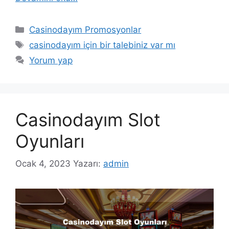
Kategoriler
Casinodayım Promosyonlar
Etiketler
casinodayım için bir talebiniz var mı
Yorum yap
Casinodayım Slot
Oyunları
Ocak 4, 2023
Yazarı:
admin