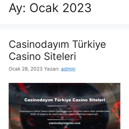
Ay:
Ocak 2023
Casinodayım Türkiye
Casino Siteleri
Ocak 28, 2023
Yazarı:
admin