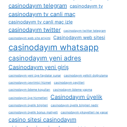
casinodayım telegram
casinodayım tv
casinodayım tv canli maç
casinodayım tv canli maç izle
casinodayım twitter
casinodayım twitter telegram
Casinodayım web sitesi
casinodayım web site erişimi
casinodayım whatsapp
casinodayım yeni adres
Casinodayım yeni giriş
casinodayım yeni üye faydalar sunar
casinodayım yetkili doğrulama
casinodayım çevrimiçi hizmet
casinodayım çeşitleri
casinodayım ödeme koşulları
casinodayım ödeme yapma
Casinodayım üyelik
casinodayım üye hizmetleri
casinodayım üyelik bilgileri
casinodayım üyelik bilgileri nedir
casinodayım üyelik bonus maliyeti
casinodayım şikayetleri ne yapar
casino sitesi casinodayım