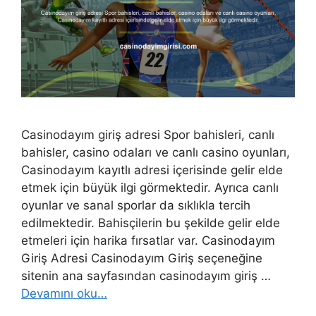
Casinodayım giriş adresi Spor bahisleri, canlı
bahisler, casino odaları ve canlı casino oyunları,
Casinodayım kayıtlı adresi içerisinde gelir elde
etmek için büyük ilgi görmektedir. Ayrıca canlı
oyunlar ve sanal sporlar da sıklıkla tercih
edilmektedir. Bahisçilerin bu şekilde gelir elde
etmeleri için harika fırsatlar var. Casinodayım
Giriş Adresi Casinodayım Giriş seçeneğine
sitenin ana sayfasından casinodayım giriş …
Devamını oku…