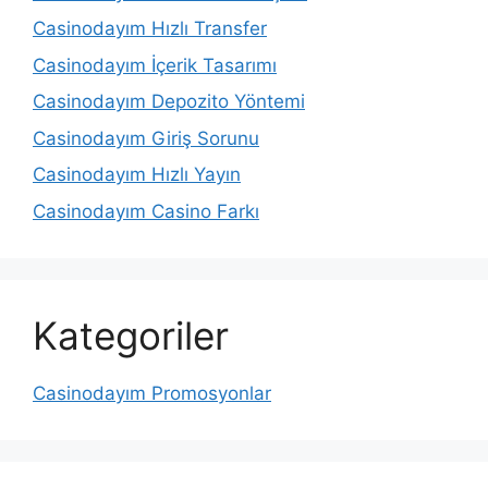
Casinodayım Hızlı Transfer
Casinodayım İçerik Tasarımı
Casinodayım Depozito Yöntemi
Casinodayım Giriş Sorunu
Casinodayım Hızlı Yayın
Casinodayım Casino Farkı
Kategoriler
Casinodayım Promosyonlar