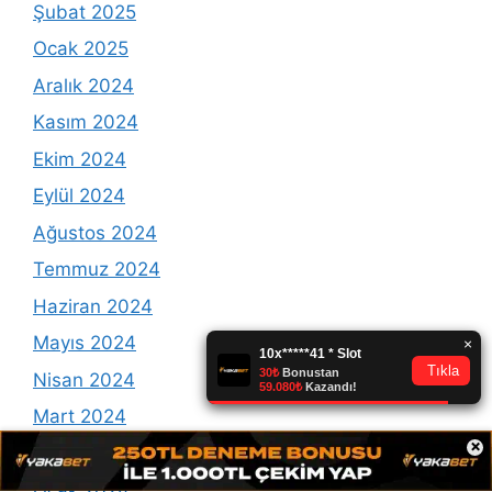
Şubat 2025
Ocak 2025
Aralık 2024
Kasım 2024
Ekim 2024
Eylül 2024
Ağustos 2024
Temmuz 2024
Haziran 2024
Mayıs 2024
Nisan 2024
Mart 2024
×
Şubat 2024
Ocak 2024