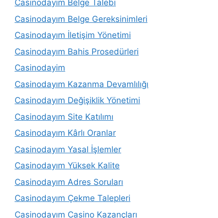
Casinodayım Belge Talebi
Casinodayım Belge Gereksinimleri
Casinodayım İletişim Yönetimi
Casinodayım Bahis Prosedürleri
Casinodayim
Casinodayım Kazanma Devamlılığı
Casinodayım Değişiklik Yönetimi
Casinodayım Site Katılımı
Casinodayım Kârlı Oranlar
Casinodayım Yasal İşlemler
Casinodayım Yüksek Kalite
Casinodayım Adres Soruları
Casinodayım Çekme Talepleri
Casinodayım Casino Kazançları