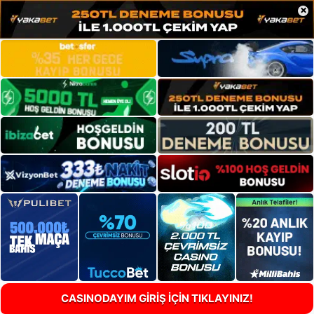
×
CASINODAYIM GİRİŞ İÇİN TIKLAYINIZ!