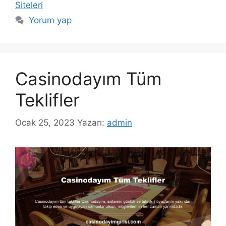
Siteleri
Yorum yap
Casinodayım Tüm
Teklifler
Ocak 25, 2023
Yazarı:
admin