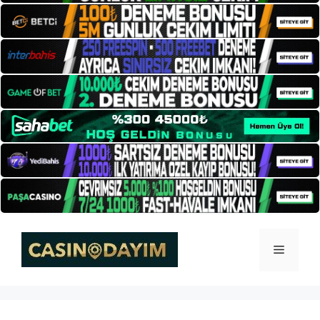
İçeriğe
atla
Menü