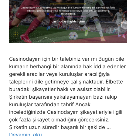
Casinodayım için bir talebiniz var mı Bugün bile
kumarın herhangi bir alanında hak İddia edenler,
gerekli aracılar veya kuruluşlar aracılığıyla
taleplerini dile getirmeye çalışmaktadır. Elbette
buradaki şikayetler haklı ve asılsız olabilir.
Şirketin başarısını yakalayamayan bazı rakip
kuruluşlar tarafından tahrif Ancak
incelediğinizde Casinodayım şikayetleriyle ilgili
çok fazla şikayet olmadığını göreceksiniz.
Şirketin uzun süredir başarılı bir şekilde …
Devamını oku…