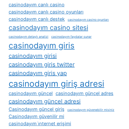
casinodayım canlı casino
casinodayım canlı casino oyunları
casinodayım canlı destek
casinodayım casino oyunları
casinodayım casino sitesi
casinodayım detaylı analizi
casinodayım faydalar sunar
casinodayım giris
casinodayım girisi
casinodayım giris twitter
casinodayım giris yap
casinodayım giriş adresi
casinodayım güncel
casinodayım güncel adres
casinodayım güncel adresi
Casinodayım güncel giriş
casinodayım güvenebilir misiniz
Casinodayım güvenilir mi
casinodayım i̇nternet erişimi