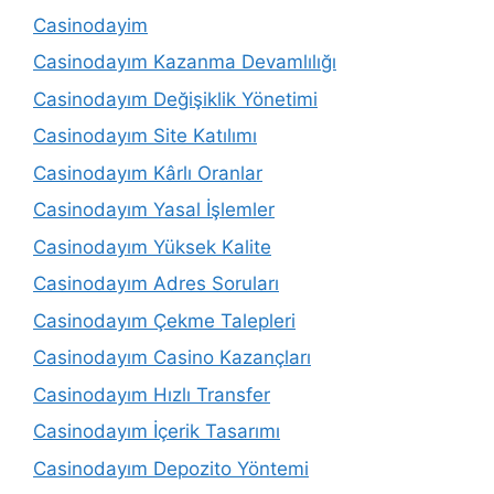
Casinodayim
Casinodayım Kazanma Devamlılığı
Casinodayım Değişiklik Yönetimi
Casinodayım Site Katılımı
Casinodayım Kârlı Oranlar
Casinodayım Yasal İşlemler
Casinodayım Yüksek Kalite
Casinodayım Adres Soruları
Casinodayım Çekme Talepleri
Casinodayım Casino Kazançları
Casinodayım Hızlı Transfer
Casinodayım İçerik Tasarımı
Casinodayım Depozito Yöntemi