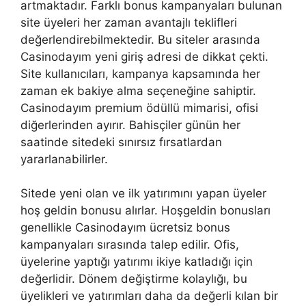
artmaktadır. Farklı bonus kampanyaları bulunan
site üyeleri her zaman avantajlı teklifleri
değerlendirebilmektedir. Bu siteler arasında
Casinodayım yeni giriş adresi de dikkat çekti.
Site kullanıcıları, kampanya kapsamında her
zaman ek bakiye alma seçeneğine sahiptir.
Casinodayım premium ödüllü mimarisi, ofisi
diğerlerinden ayırır. Bahisçiler günün her
saatinde sitedeki sınırsız fırsatlardan
yararlanabilirler.
Sitede yeni olan ve ilk yatırımını yapan üyeler
hoş geldin bonusu alırlar. Hoşgeldin bonusları
genellikle Casinodayım ücretsiz bonus
kampanyaları sırasında talep edilir. Ofis,
üyelerine yaptığı yatırımı ikiye katladığı için
değerlidir. Dönem değiştirme kolaylığı, bu
üyelikleri ve yatırımları daha da değerli kılan bir