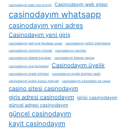
Casinodayım web sitesi
casinodayım web site erişimi
casinodayım whatsapp
casinodayım yeni adres
Casinodayım yeni giriş
casinodayım yeni üye faydalar sunar
casinodayım yetkili doğrulama
casinodayım çevrimiçi hizmet
casinodayım çeşitleri
casinodayım ödeme koşulları
casinodayım ödeme yapma
Casinodayım üyelik
casinodayım üye hizmetleri
casinodayım üyelik bilgileri
casinodayım üyelik bilgileri nedir
casinodayım üyelik bonus maliyeti
casinodayım şikayetleri ne yapar
casino sitesi casinodayım
giris adresi casinodayım
girisi casinodayım
güncel adresi casinodayım
güncel casinodayım
kayit casinodayım