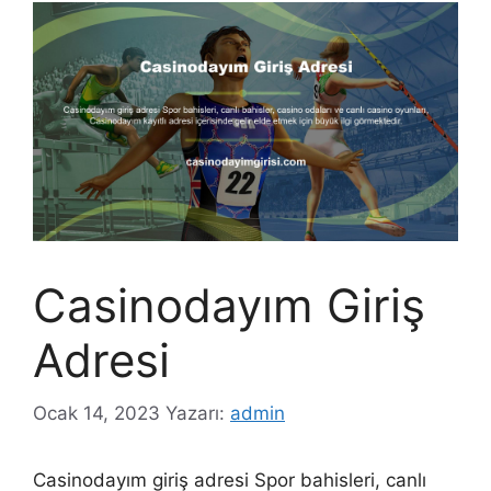
Casinodayım Giriş
Adresi
Ocak 14, 2023
Yazarı:
admin
Casinodayım giriş adresi Spor bahisleri, canlı