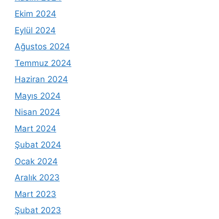
Ekim 2024
Eylül 2024
Ağustos 2024
Temmuz 2024
Haziran 2024
Mayıs 2024
Nisan 2024
Mart 2024
Şubat 2024
Ocak 2024
Aralık 2023
Mart 2023
Şubat 2023