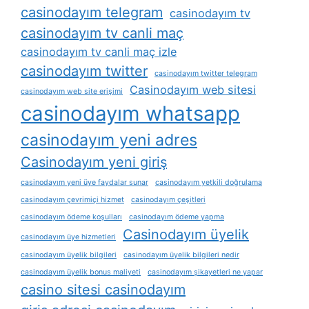
casinodayım telegram
casinodayım tv
casinodayım tv canli maç
casinodayım tv canli maç izle
casinodayım twitter
casinodayım twitter telegram
Casinodayım web sitesi
casinodayım web site erişimi
casinodayım whatsapp
casinodayım yeni adres
Casinodayım yeni giriş
casinodayım yeni üye faydalar sunar
casinodayım yetkili doğrulama
casinodayım çevrimiçi hizmet
casinodayım çeşitleri
casinodayım ödeme koşulları
casinodayım ödeme yapma
Casinodayım üyelik
casinodayım üye hizmetleri
casinodayım üyelik bilgileri
casinodayım üyelik bilgileri nedir
casinodayım üyelik bonus maliyeti
casinodayım şikayetleri ne yapar
casino sitesi casinodayım