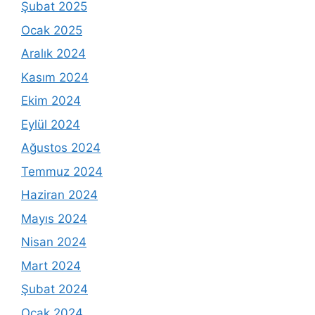
Şubat 2025
Ocak 2025
Aralık 2024
Kasım 2024
Ekim 2024
Eylül 2024
Ağustos 2024
Temmuz 2024
Haziran 2024
Mayıs 2024
Nisan 2024
Mart 2024
Şubat 2024
Ocak 2024