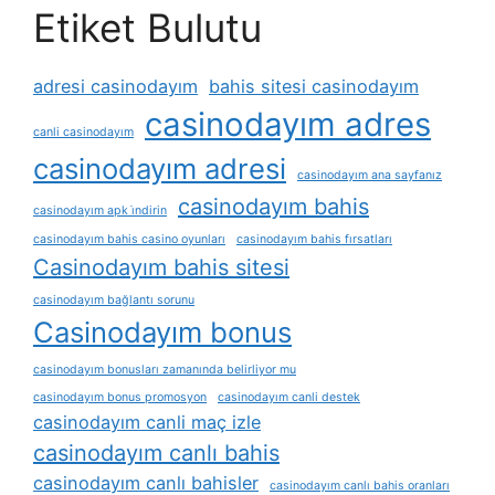
Etiket Bulutu
adresi casinodayım
bahis sitesi casinodayım
casinodayım adres
canli casinodayım
casinodayım adresi
casinodayım ana sayfanız
casinodayım bahis
casinodayım apk i̇ndirin
casinodayım bahis casino oyunları
casinodayım bahis fırsatları
Casinodayım bahis sitesi
casinodayım bağlantı sorunu
Casinodayım bonus
casinodayım bonusları zamanında belirliyor mu
casinodayım bonus promosyon
casinodayım canli destek
casinodayım canli maç izle
casinodayım canlı bahis
casinodayım canlı bahisler
casinodayım canlı bahis oranları