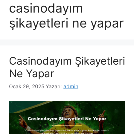
casinodayım
şikayetleri ne yapar
Casinodayım Şikayetleri
Ne Yapar
Ocak 29, 2025
Yazarı:
admin