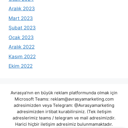
Aralık 2023
Mart 2023
Şubat 2023
Ocak 2023
Aralık 2022
Kasım 2022
Ekim 2022
Avrasya'nın en büyük reklam platformunda olmak için
Microsoft Teams:
reklam@avrasyamarketing.com
adresimizden veya Telegram: @Avrasyamarketing
adresimizden irtibat kurabilirsiniz. (Tek iletişim
adreslerimiz teams / telegram ve mail adresimizdir.
Harici hiçbir iletişim adresimiz bulunmamaktadır.