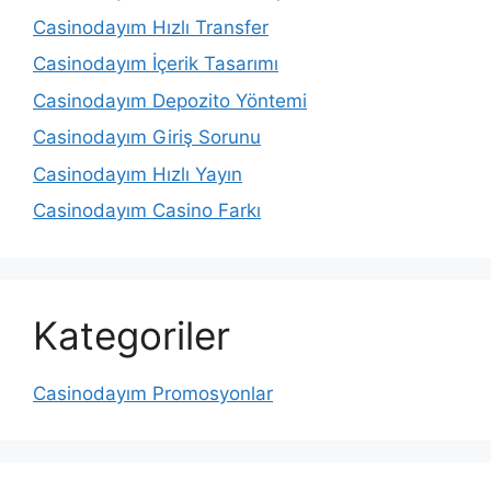
Casinodayım Hızlı Transfer
Casinodayım İçerik Tasarımı
Casinodayım Depozito Yöntemi
Casinodayım Giriş Sorunu
Casinodayım Hızlı Yayın
Casinodayım Casino Farkı
Kategoriler
Casinodayım Promosyonlar