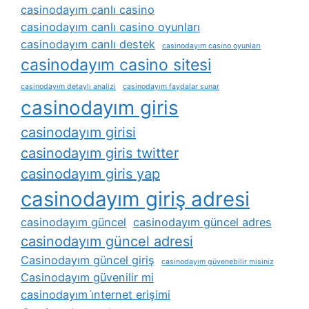
casinodayım canlı casino
casinodayım canlı casino oyunları
casinodayım canlı destek
casinodayım casino oyunları
casinodayım casino sitesi
casinodayım detaylı analizi
casinodayım faydalar sunar
casinodayım giris
casinodayım girisi
casinodayım giris twitter
casinodayım giris yap
casinodayım giriş adresi
casinodayım güncel
casinodayım güncel adres
casinodayım güncel adresi
Casinodayım güncel giriş
casinodayım güvenebilir misiniz
Casinodayım güvenilir mi
casinodayım i̇nternet erişimi