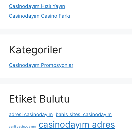
Casinodayım Hızlı Yayın
Casinodayım Casino Farkı
Kategoriler
Casinodayım Promosyonlar
Etiket Bulutu
adresi casinodayım
bahis sitesi casinodayım
casinodayım adres
canli casinodayım