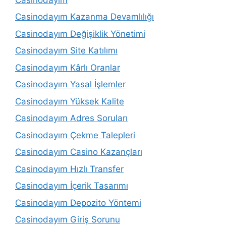
Casinodayım Kazanma Devamlılığı
Casinodayım Değişiklik Yönetimi
Casinodayım Site Katılımı
Casinodayım Kârlı Oranlar
Casinodayım Yasal İşlemler
Casinodayım Yüksek Kalite
Casinodayım Adres Soruları
Casinodayım Çekme Talepleri
Casinodayım Casino Kazançları
Casinodayım Hızlı Transfer
Casinodayım İçerik Tasarımı
Casinodayım Depozito Yöntemi
Casinodayım Giriş Sorunu