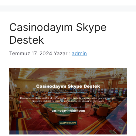
Casinodayım Skype
Destek
Temmuz 17, 2024
Yazarı:
admin