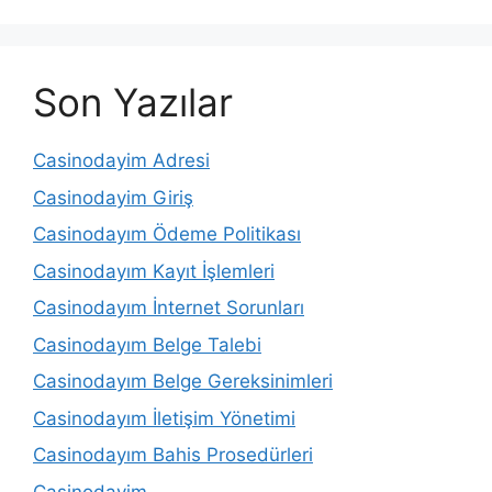
Son Yazılar
Casinodayim Adresi
Casinodayim Giriş
Casinodayım Ödeme Politikası
Casinodayım Kayıt İşlemleri
Casinodayım İnternet Sorunları
Casinodayım Belge Talebi
Casinodayım Belge Gereksinimleri
Casinodayım İletişim Yönetimi
Casinodayım Bahis Prosedürleri
Casinodayim