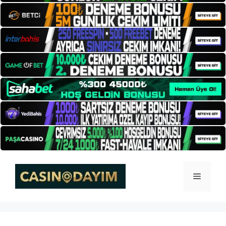
İçeriğe
atla
Menü