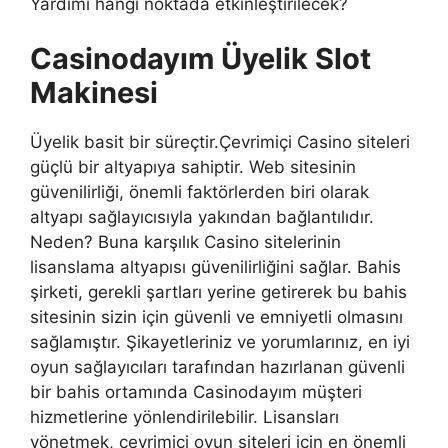
Yardımı hangi noktada etkinleştirilecek?
Casinodayım Üyelik Slot
Makinesi
Üyelik basit bir süreçtir.Çevrimiçi Casino siteleri
güçlü bir altyapıya sahiptir. Web sitesinin
güvenilirliği, önemli faktörlerden biri olarak
altyapı sağlayıcısıyla yakından bağlantılıdır.
Neden? Buna karşılık Casino sitelerinin
lisanslama altyapısı güvenilirliğini sağlar. Bahis
şirketi, gerekli şartları yerine getirerek bu bahis
sitesinin sizin için güvenli ve emniyetli olmasını
sağlamıştır. Şikayetleriniz ve yorumlarınız, en iyi
oyun sağlayıcıları tarafından hazırlanan güvenli
bir bahis ortamında Casinodayım müşteri
hizmetlerine yönlendirilebilir. Lisansları
yönetmek, çevrimiçi oyun siteleri için en önemli