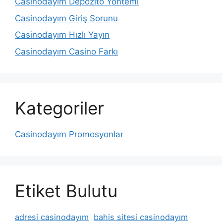
Casinodayım Depozito Yöntemi
Casinodayım Giriş Sorunu
Casinodayım Hızlı Yayın
Casinodayım Casino Farkı
Kategoriler
Casinodayım Promosyonlar
Etiket Bulutu
adresi casinodayım
bahis sitesi casinodayım