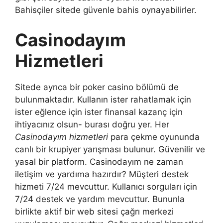
Bahisçiler sitede güvenle bahis oynayabilirler.
Casinodayım
Hizmetleri
Sitede ayrıca bir poker casino bölümü de
bulunmaktadır. Kullanın ister rahatlamak için
ister eğlence için ister finansal kazanç için
ihtiyacınız olsun- burası doğru yer. Her
Casinodayım hizmetleri
para çekme oyununda
canlı bir krupiyer yarışması bulunur. Güvenilir ve
yasal bir platform. Casinodayım ne zaman
iletişim ve yardıma hazırdır? Müşteri destek
hizmeti 7/24 mevcuttur. Kullanıcı sorguları için
7/24 destek ve yardım mevcuttur. Bununla
birlikte aktif bir web sitesi çağrı merkezi