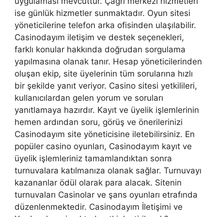
uygulaması mevcuttur. Çağrı merkezi hizmetleri
ise günlük hizmetler sunmaktadır. Oyun sitesi
yöneticilerine telefon arka ofisinden ulaşılabilir.
Casinodayım iletişim ve destek seçenekleri,
farklı konular hakkında doğrudan sorgulama
yapılmasına olanak tanır. Hesap yöneticilerinden
oluşan ekip, site üyelerinin tüm sorularına hızlı
bir şekilde yanıt veriyor. Casino sitesi yetkilileri,
kullanıcılardan gelen yorum ve soruları
yanıtlamaya hazırdır. Kayıt ve üyelik işlemlerinin
hemen ardından soru, görüş ve önerilerinizi
Casinodayım site yöneticisine iletebilirsiniz. En
popüler casino oyunları, Casinodayım kayıt ve
üyelik işlemleriniz tamamlandıktan sonra
turnuvalara katılmanıza olanak sağlar. Turnuvayı
kazananlar ödül olarak para alacak. Sitenin
turnuvaları Casinolar ve şans oyunları etrafında
düzenlenmektedir. Casinodayım İletişimi ve