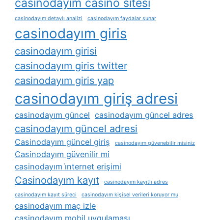
casinodayım casino sitesi
casinodayım detaylı analizi
casinodayım faydalar sunar
casinodayım giris
casinodayım girisi
casinodayım giris twitter
casinodayım giris yap
casinodayım giriş adresi
casinodayım güncel
casinodayım güncel adres
casinodayım güncel adresi
Casinodayım güncel giriş
casinodayım güvenebilir misiniz
Casinodayım güvenilir mi
casinodayım i̇nternet erişimi
Casinodayım kayıt
casinodayım kayıtlı adres
casinodayım kayıt süreci
casinodayım kişisel verileri koruyor mu
casinodayım maç izle
casinodayım mobil uygulaması