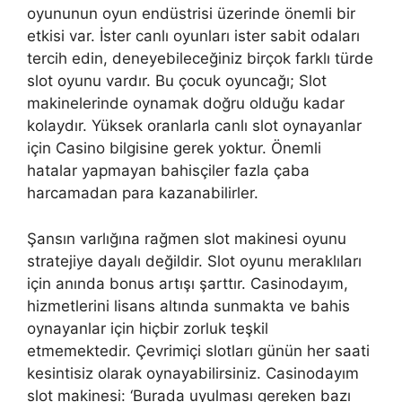
oyununun oyun endüstrisi üzerinde önemli bir
etkisi var. İster canlı oyunları ister sabit odaları
tercih edin, deneyebileceğiniz birçok farklı türde
slot oyunu vardır. Bu çocuk oyuncağı; Slot
makinelerinde oynamak doğru olduğu kadar
kolaydır. Yüksek oranlarla canlı slot oynayanlar
için Casino bilgisine gerek yoktur. Önemli
hatalar yapmayan bahisçiler fazla çaba
harcamadan para kazanabilirler.
Şansın varlığına rağmen slot makinesi oyunu
stratejiye dayalı değildir. Slot oyunu meraklıları
için anında bonus artışı şarttır. Casinodayım,
hizmetlerini lisans altında sunmakta ve bahis
oynayanlar için hiçbir zorluk teşkil
etmemektedir. Çevrimiçi slotları günün her saati
kesintisiz olarak oynayabilirsiniz. Casinodayım
slot makinesi: ‘Burada uyulması gereken bazı