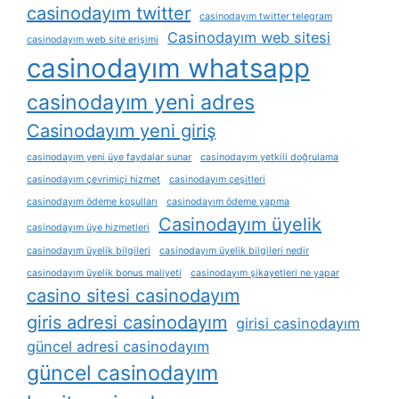
casinodayım twitter
casinodayım twitter telegram
Casinodayım web sitesi
casinodayım web site erişimi
casinodayım whatsapp
casinodayım yeni adres
Casinodayım yeni giriş
casinodayım yeni üye faydalar sunar
casinodayım yetkili doğrulama
casinodayım çevrimiçi hizmet
casinodayım çeşitleri
casinodayım ödeme koşulları
casinodayım ödeme yapma
Casinodayım üyelik
casinodayım üye hizmetleri
casinodayım üyelik bilgileri
casinodayım üyelik bilgileri nedir
casinodayım üyelik bonus maliyeti
casinodayım şikayetleri ne yapar
casino sitesi casinodayım
giris adresi casinodayım
girisi casinodayım
güncel adresi casinodayım
güncel casinodayım