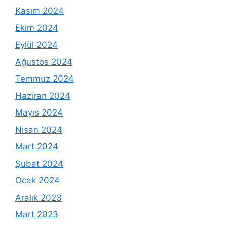
Kasım 2024
Ekim 2024
Eylül 2024
Ağustos 2024
Temmuz 2024
Haziran 2024
Mayıs 2024
Nisan 2024
Mart 2024
Şubat 2024
Ocak 2024
Aralık 2023
Mart 2023