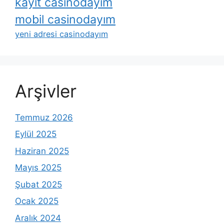
kayit casinodayım
mobil casinodayım
yeni adresi casinodayım
Arşivler
Temmuz 2026
Eylül 2025
Haziran 2025
Mayıs 2025
Şubat 2025
Ocak 2025
Aralık 2024