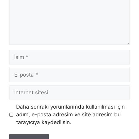
İsim
E-
posta
İnternet
sitesi
Daha sonraki yorumlarımda kullanılması için
adım, e-posta adresim ve site adresim bu
tarayıcıya kaydedilsin.