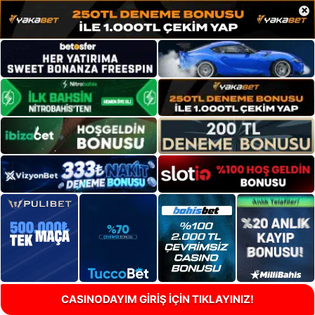
×
CASINODAYIM GİRİŞ İÇİN TIKLAYINIZ!