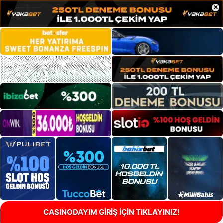
×
CASINODAYIM GİRİŞ İÇİN TIKLAYINIZ!