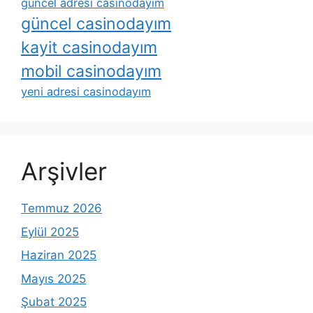
güncel adresi casinodayım
güncel casinodayım
kayit casinodayım
mobil casinodayım
yeni adresi casinodayım
Arşivler
Temmuz 2026
Eylül 2025
Haziran 2025
Mayıs 2025
Şubat 2025