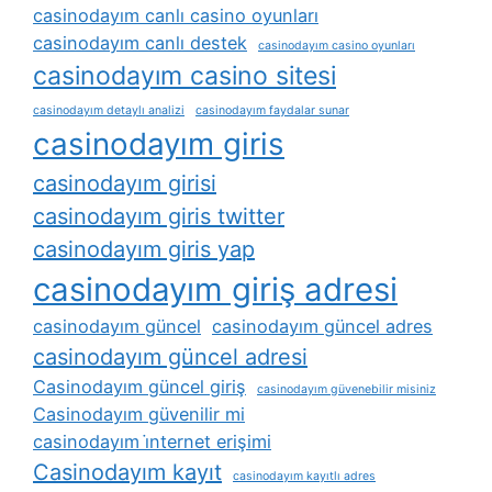
casinodayım canlı casino oyunları
casinodayım canlı destek
casinodayım casino oyunları
casinodayım casino sitesi
casinodayım detaylı analizi
casinodayım faydalar sunar
casinodayım giris
casinodayım girisi
casinodayım giris twitter
casinodayım giris yap
casinodayım giriş adresi
casinodayım güncel
casinodayım güncel adres
casinodayım güncel adresi
Casinodayım güncel giriş
casinodayım güvenebilir misiniz
Casinodayım güvenilir mi
casinodayım i̇nternet erişimi
Casinodayım kayıt
casinodayım kayıtlı adres