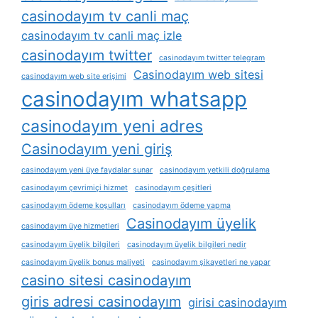
casinodayım tv canli maç
casinodayım tv canli maç izle
casinodayım twitter
casinodayım twitter telegram
Casinodayım web sitesi
casinodayım web site erişimi
casinodayım whatsapp
casinodayım yeni adres
Casinodayım yeni giriş
casinodayım yeni üye faydalar sunar
casinodayım yetkili doğrulama
casinodayım çevrimiçi hizmet
casinodayım çeşitleri
casinodayım ödeme koşulları
casinodayım ödeme yapma
Casinodayım üyelik
casinodayım üye hizmetleri
casinodayım üyelik bilgileri
casinodayım üyelik bilgileri nedir
casinodayım üyelik bonus maliyeti
casinodayım şikayetleri ne yapar
casino sitesi casinodayım
giris adresi casinodayım
girisi casinodayım