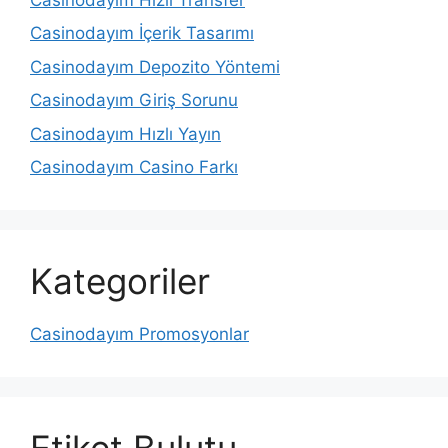
Casinodayım İçerik Tasarımı
Casinodayım Depozito Yöntemi
Casinodayım Giriş Sorunu
Casinodayım Hızlı Yayın
Casinodayım Casino Farkı
Kategoriler
Casinodayım Promosyonlar