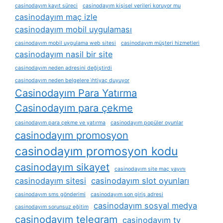
casinodayım kayıt süreci
casinodayım kişisel verileri koruyor mu
casinodayım maç izle
casinodayım mobil uygulaması
casinodayım mobil uygulama web sitesi
casinodayım müşteri hizmetleri
casinodayım nasil bir site
casinodayım neden adresini değiştirdi
casinodayım neden belgelere i̇htiyaç duyuyor
Casinodayım Para Yatırma
Casinodayım para çekme
casinodayım para çekme ve yatırma
casinodayım popüler oyunlar
casinodayım promosyon
casinodayım promosyon kodu
casinodayım sikayet
casinodayım site maç yayını
casinodayım sitesi
casinodayım slot oyunları
casinodayım sms gönderimi
casinodayım son giriş adresi
casinodayım sosyal medya
casinodayım sorunsuz eğitim
casinodayım telegram
casinodayım tv