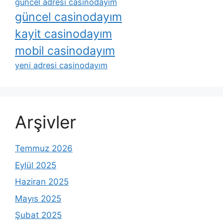
güncel adresi casinodayım
güncel casinodayım
kayit casinodayım
mobil casinodayım
yeni adresi casinodayım
Arşivler
Temmuz 2026
Eylül 2025
Haziran 2025
Mayıs 2025
Şubat 2025