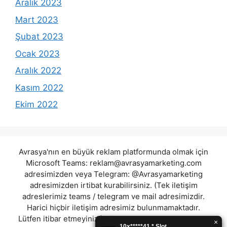
Aralık 2023
Mart 2023
Şubat 2023
Ocak 2023
Aralık 2022
Kasım 2022
Ekim 2022
Avrasya'nın en büyük reklam platformunda olmak için
Microsoft Teams:
reklam@avrasyamarketing.com
adresimizden veya Telegram: @Avrasyamarketing
adresimizden irtibat kurabilirsiniz. (Tek iletişim
adreslerimiz teams / telegram ve mail adresimizdir.
Harici hiçbir iletişim adresimiz bulunmamaktadır.
Lütfen itibar etmeyiniz.) Türkiye yasalarına göre 7258