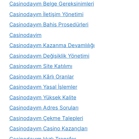
Casinodayım Belge Gereksinimleri
Casinodayım İletişim Yönetimi
Casinodayım Bahis Prosedürleri
Casinodayim
Casinodayım Kazanma Devamlılığı
Casinodayım Değişiklik Yönetimi
Casinodayım Site Katılımı
Casinodayım Kârlı Oranlar
Casinodayım Yasal İşlemler
Casinodayım Yüksek Kalite
Casinodayım Adres Soruları
Casinodayım Çekme Talepleri
Casinodayım Casino Kazançları
Casinodayım Hızlı Transfer