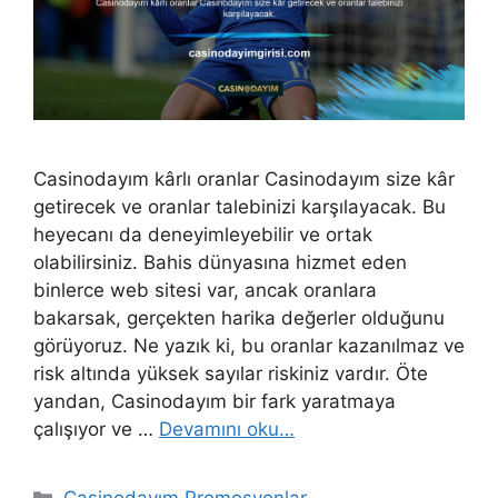
Casinodayım kârlı oranlar Casinodayım size kâr
getirecek ve oranlar talebinizi karşılayacak. Bu
heyecanı da deneyimleyebilir ve ortak
olabilirsiniz. Bahis dünyasına hizmet eden
binlerce web sitesi var, ancak oranlara
bakarsak, gerçekten harika değerler olduğunu
görüyoruz. Ne yazık ki, bu oranlar kazanılmaz ve
risk altında yüksek sayılar riskiniz vardır. Öte
yandan, Casinodayım bir fark yaratmaya
çalışıyor ve …
Devamını oku…
Kategoriler