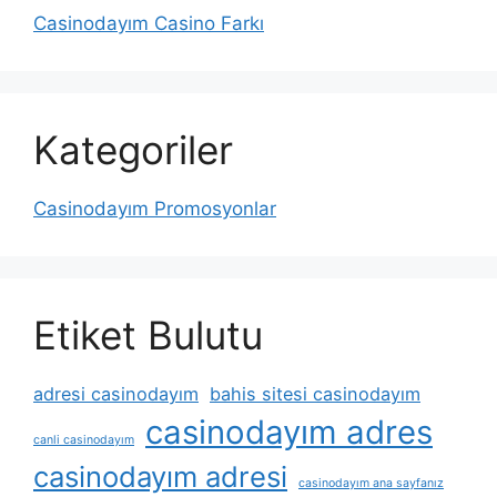
Casinodayım Casino Farkı
Kategoriler
Casinodayım Promosyonlar
Etiket Bulutu
adresi casinodayım
bahis sitesi casinodayım
casinodayım adres
canli casinodayım
casinodayım adresi
casinodayım ana sayfanız