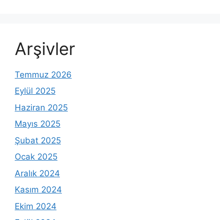
Arşivler
Temmuz 2026
Eylül 2025
Haziran 2025
Mayıs 2025
Şubat 2025
Ocak 2025
Aralık 2024
Kasım 2024
Ekim 2024