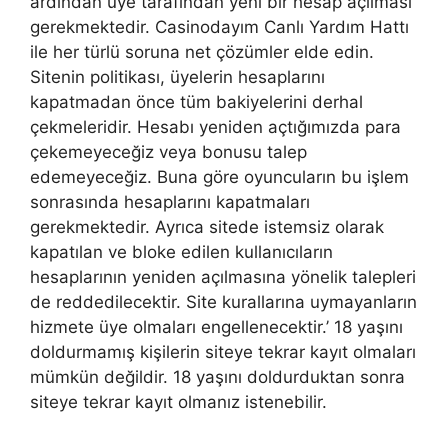
ardından üye tarafından yeni bir hesap açılması
gerekmektedir. Casinodayım Canlı Yardım Hattı
ile her türlü soruna net çözümler elde edin.
Sitenin politikası, üyelerin hesaplarını
kapatmadan önce tüm bakiyelerini derhal
çekmeleridir. Hesabı yeniden açtığımızda para
çekemeyeceğiz veya bonusu talep
edemeyeceğiz. Buna göre oyuncuların bu işlem
sonrasında hesaplarını kapatmaları
gerekmektedir. Ayrıca sitede istemsiz olarak
kapatılan ve bloke edilen kullanıcıların
hesaplarının yeniden açılmasına yönelik talepleri
de reddedilecektir. Site kurallarına uymayanların
hizmete üye olmaları engellenecektir.’ 18 yaşını
doldurmamış kişilerin siteye tekrar kayıt olmaları
mümkün değildir. 18 yaşını doldurduktan sonra
siteye tekrar kayıt olmanız istenebilir.