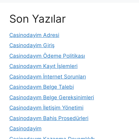
Son Yazılar
Casinodayim Adresi
Casinodayim Giriş
Casinodayım Ödeme Politikası
Casinodayım Kayıt İşlemleri
Casinodayım İnternet Sorunları
Casinodayım Belge Talebi
Casinodayım Belge Gereksinimleri
Casinodayım İletişim Yönetimi
Casinodayım Bahis Prosedürleri
Casinodayim
Casinodayım Kazanma Devamlılığı