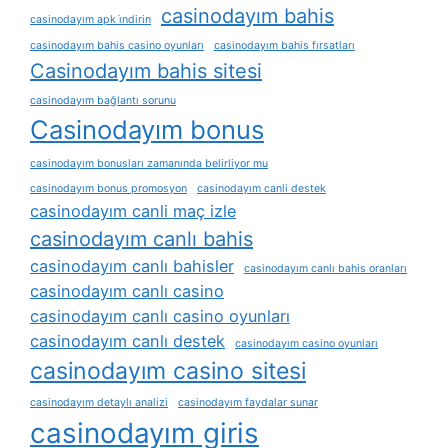
casinodayım bahis
casinodayım apk i̇ndirin
casinodayım bahis casino oyunları
casinodayım bahis fırsatları
Casinodayım bahis sitesi
casinodayım bağlantı sorunu
Casinodayım bonus
casinodayım bonusları zamanında belirliyor mu
casinodayım bonus promosyon
casinodayım canli destek
casinodayım canli maç izle
casinodayım canlı bahis
casinodayım canlı bahisler
casinodayım canlı bahis oranları
casinodayım canlı casino
casinodayım canlı casino oyunları
casinodayım canlı destek
casinodayım casino oyunları
casinodayım casino sitesi
casinodayım detaylı analizi
casinodayım faydalar sunar
casinodayım giris