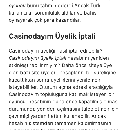
oyuncu
bunu tahmin ederdi.Ancak Türk
kullanıcılar sorumluluk aldılar ve bahis
oynayarak çok para kazandılar.
Casinodayım Üyelik İptali
Casinodayım üyeliği nasıl iptal edilebilir?
Casinodayım üyelik i̇ptali
hesabımı yeniden
etkinleştirebilir miyim? Daha önce siteye üye
olan bazı site üyeleri, hesaplarını bir süreliğine
kapattıktan sonra üyeliklerini yenilemek
isteyebilirler. Oturum açma adresi aracılığıyla
Casinodayım topluluğuna katılmak isteyen bir
oyuncu, hesabının daha önce kapatılmış olması
durumunda yeniden açılmasını talep etmek için
çevrimiçi yardım hattını kullanabilir. Ancak
hesabın sistemden tamamen kaldırılmasının