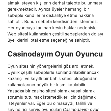
almak isteyen kişilerin derhal talepte bulunması
gerekmektedir. Ayrıca üyeler herhangi bir
sebeple kendilerini diskalifiye etme hakkına
sahiptir. Bunun sebebi kendisinden istenmez.
Her oyuncuya tanınan kesin haklar nedeniyle.
Web sitesi kullanıcıları çeşitli sebeplerden dolayı
üyeliklerini iptal etme seçeneğine sahiptir.
Casinodayım Oyun Oyuncu
Oyun sitesinin yönergelerini göz ardı etmek.
Üyelik çeşitli sebeplerle sonlandırılabilir ancak
kazançlı ve keyifli bir bahis sitesi olduğundan
kullanıcılarının büyük bir kısmı katılabilir.
Yasadışı bir casino sitesi olarak yasal olarak
sorumlu tutulmak istemedikleri için dağılmak
isteyenler var. Eğer bu olmasaydı, talihli ve
sevindirici servis oyuncuları
Casinodayım oyun