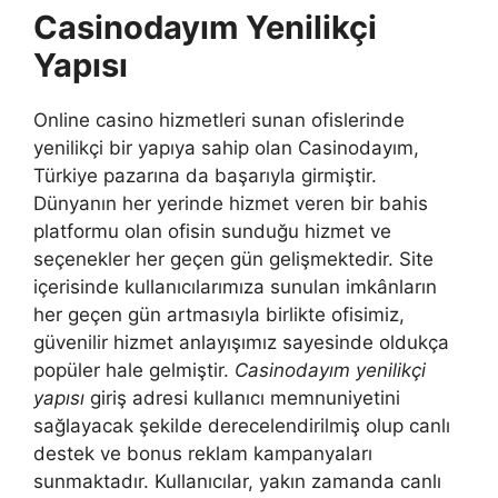
Casinodayım Yenilikçi
Yapısı
Online casino hizmetleri sunan ofislerinde
yenilikçi bir yapıya sahip olan Casinodayım,
Türkiye pazarına da başarıyla girmiştir.
Dünyanın her yerinde hizmet veren bir bahis
platformu olan ofisin sunduğu hizmet ve
seçenekler her geçen gün gelişmektedir. Site
içerisinde kullanıcılarımıza sunulan imkânların
her geçen gün artmasıyla birlikte ofisimiz,
güvenilir hizmet anlayışımız sayesinde oldukça
popüler hale gelmiştir.
Casinodayım yenilikçi
yapısı
giriş adresi kullanıcı memnuniyetini
sağlayacak şekilde derecelendirilmiş olup canlı
destek ve bonus reklam kampanyaları
sunmaktadır. Kullanıcılar, yakın zamanda canlı