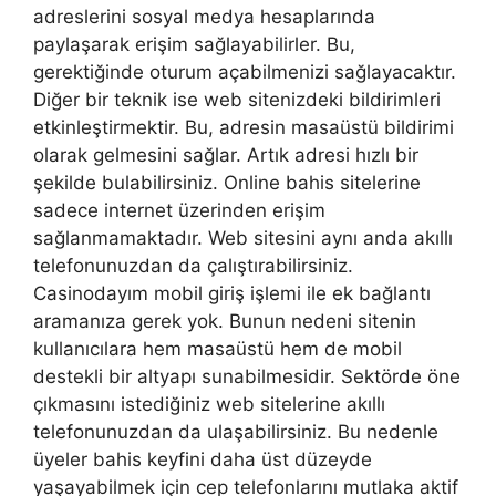
adreslerini sosyal medya hesaplarında
paylaşarak erişim sağlayabilirler. Bu,
gerektiğinde oturum açabilmenizi sağlayacaktır.
Diğer bir teknik ise web sitenizdeki bildirimleri
etkinleştirmektir. Bu, adresin masaüstü bildirimi
olarak gelmesini sağlar. Artık adresi hızlı bir
şekilde bulabilirsiniz. Online bahis sitelerine
sadece internet üzerinden erişim
sağlanmamaktadır. Web sitesini aynı anda akıllı
telefonunuzdan da çalıştırabilirsiniz.
Casinodayım mobil giriş işlemi ile ek bağlantı
aramanıza gerek yok. Bunun nedeni sitenin
kullanıcılara hem masaüstü hem de mobil
destekli bir altyapı sunabilmesidir. Sektörde öne
çıkmasını istediğiniz web sitelerine akıllı
telefonunuzdan da ulaşabilirsiniz. Bu nedenle
üyeler bahis keyfini daha üst düzeyde
yaşayabilmek için cep telefonlarını mutlaka aktif