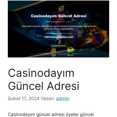
Casinodayım
Güncel Adresi
Şubat 17, 2024
Yazarı:
admin
Casinodayım güncel adresi üyeler güncel