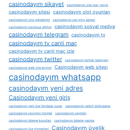
casinodayım sikayet
casinodayım site maç yayını
casinodayım sitesi
casinodayım slot oyunları
casinodayım sms gönderimi
casinodayım son giriş adresi
casinodayım sosyal medya
casinodayım sorunsuz eğitim
casinodayım telegram
casinodayım tv
casinodayım tv canli maç
casinodayım tv canli maç izle
casinodayım twitter
casinodayım twitter telegram
Casinodayım web sitesi
casinodayım web site erişimi
casinodayım whatsapp
casinodayım yeni adres
Casinodayım yeni giriş
casinodayım yeni üye faydalar sunar
casinodayım yetkili doğrulama
casinodayım çevrimiçi hizmet
casinodayım çeşitleri
casinodayım ödeme koşulları
casinodayım ödeme yapma
Casinodayım üyelik
casinodayım üye hizmetleri