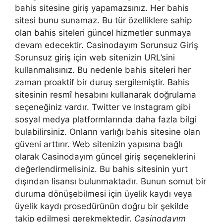
bahis sitesine giriş yapamazsınız. Her bahis
sitesi bunu sunamaz. Bu tür özelliklere sahip
olan bahis siteleri güncel hizmetler sunmaya
devam edecektir. Casinodayım Sorunsuz Giriş
Sorunsuz giriş için web sitenizin URL’sini
kullanmalısınız. Bu nedenle bahis siteleri her
zaman proaktif bir duruş sergilemiştir. Bahis
sitesinin resmî hesabını kullanarak doğrulama
seçeneğiniz vardır. Twitter ve Instagram gibi
sosyal medya platformlarında daha fazla bilgi
bulabilirsiniz. Onların varlığı bahis sitesine olan
güveni arttırır. Web sitenizin yapısına bağlı
olarak Casinodayım güncel giriş seçeneklerini
değerlendirmelisiniz. Bu bahis sitesinin yurt
dışından lisansı bulunmaktadır. Bunun somut bir
duruma dönüşebilmesi için üyelik kaydı veya
üyelik kaydı prosedürünün doğru bir şekilde
takip edilmesi gerekmektedir.
Casinodayım