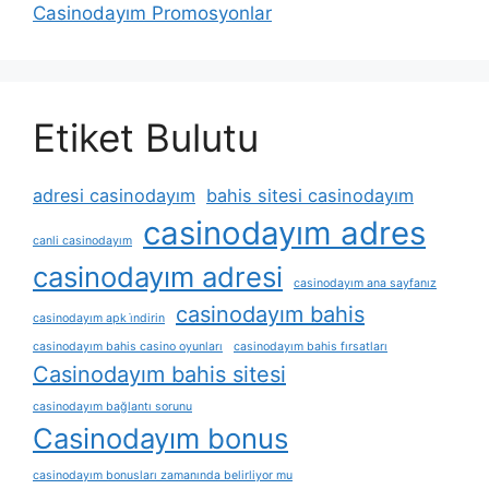
Casinodayım Promosyonlar
Etiket Bulutu
adresi casinodayım
bahis sitesi casinodayım
casinodayım adres
canli casinodayım
casinodayım adresi
casinodayım ana sayfanız
casinodayım bahis
casinodayım apk i̇ndirin
casinodayım bahis casino oyunları
casinodayım bahis fırsatları
Casinodayım bahis sitesi
casinodayım bağlantı sorunu
Casinodayım bonus
casinodayım bonusları zamanında belirliyor mu