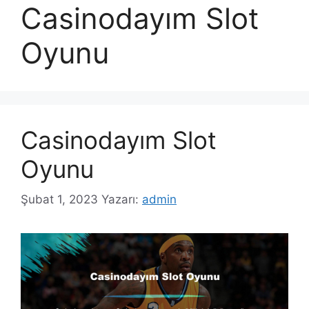
Casinodayım Slot
Oyunu
Casinodayım Slot
Oyunu
Şubat 1, 2023
Yazarı:
admin