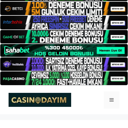
İçeriğe
atla
Menü