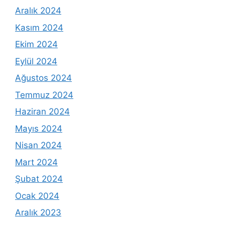
Aralık 2024
Kasım 2024
Ekim 2024
Eylül 2024
Ağustos 2024
Temmuz 2024
Haziran 2024
Mayıs 2024
Nisan 2024
Mart 2024
Şubat 2024
Ocak 2024
Aralık 2023