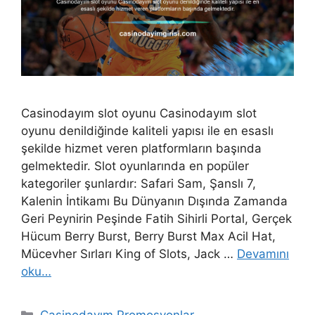
Casinodayım slot oyunu Casinodayım slot
oyunu denildiğinde kaliteli yapısı ile en esaslı
şekilde hizmet veren platformların başında
gelmektedir. Slot oyunlarında en popüler
kategoriler şunlardır: Safari Sam, Şanslı 7,
Kalenin İntikamı Bu Dünyanın Dışında Zamanda
Geri Peynirin Peşinde Fatih Sihirli Portal, Gerçek
Hücum Berry Burst, Berry Burst Max Acil Hat,
Mücevher Sırları King of Slots, Jack …
Devamını
oku…
Kategoriler