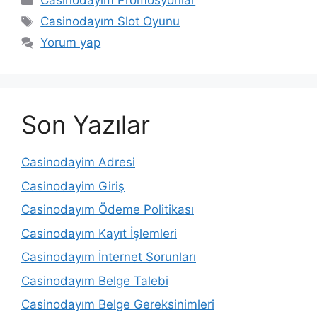
Casinodayım Promosyonlar
Etiketler
Casinodayım Slot Oyunu
Yorum yap
Son Yazılar
Casinodayim Adresi
Casinodayim Giriş
Casinodayım Ödeme Politikası
Casinodayım Kayıt İşlemleri
Casinodayım İnternet Sorunları
Casinodayım Belge Talebi
Casinodayım Belge Gereksinimleri