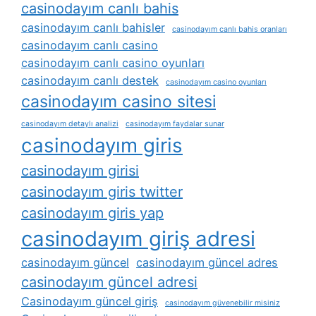
casinodayım canlı bahis
casinodayım canlı bahisler
casinodayım canlı bahis oranları
casinodayım canlı casino
casinodayım canlı casino oyunları
casinodayım canlı destek
casinodayım casino oyunları
casinodayım casino sitesi
casinodayım detaylı analizi
casinodayım faydalar sunar
casinodayım giris
casinodayım girisi
casinodayım giris twitter
casinodayım giris yap
casinodayım giriş adresi
casinodayım güncel
casinodayım güncel adres
casinodayım güncel adresi
Casinodayım güncel giriş
casinodayım güvenebilir misiniz