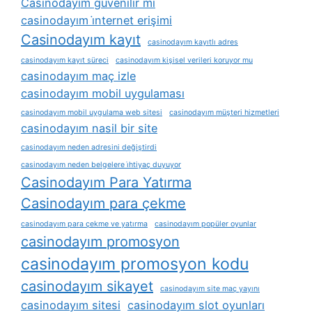
Casinodayım güvenilir mi
casinodayım i̇nternet erişimi
Casinodayım kayıt
casinodayım kayıtlı adres
casinodayım kayıt süreci
casinodayım kişisel verileri koruyor mu
casinodayım maç izle
casinodayım mobil uygulaması
casinodayım mobil uygulama web sitesi
casinodayım müşteri hizmetleri
casinodayım nasil bir site
casinodayım neden adresini değiştirdi
casinodayım neden belgelere i̇htiyaç duyuyor
Casinodayım Para Yatırma
Casinodayım para çekme
casinodayım para çekme ve yatırma
casinodayım popüler oyunlar
casinodayım promosyon
casinodayım promosyon kodu
casinodayım sikayet
casinodayım site maç yayını
casinodayım sitesi
casinodayım slot oyunları