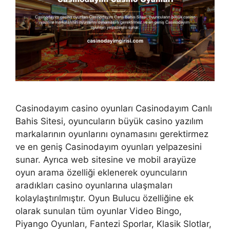
Casinodayım casino oyunları Casinodayım Canlı
Bahis Sitesi, oyuncuların büyük casino yazılım
markalarının oyunlarını oynamasını gerektirmez
ve en geniş Casinodayım oyunları yelpazesini
sunar. Ayrıca web sitesine ve mobil arayüze
oyun arama özelliği eklenerek oyuncuların
aradıkları casino oyunlarına ulaşmaları
kolaylaştırılmıştır. Oyun Bulucu özelliğine ek
olarak sunulan tüm oyunlar Video Bingo,
Piyango Oyunları, Fantezi Sporlar, Klasik Slotlar,