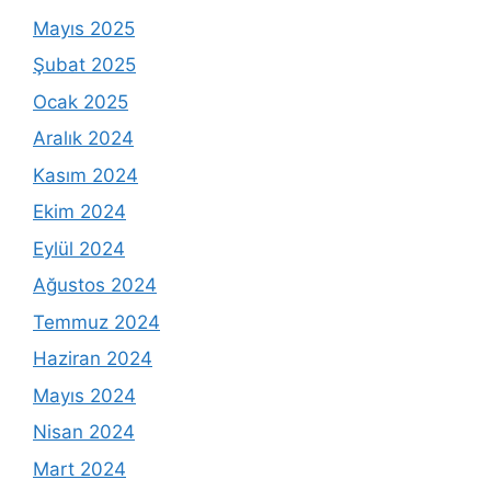
Mayıs 2025
Şubat 2025
Ocak 2025
Aralık 2024
Kasım 2024
Ekim 2024
Eylül 2024
Ağustos 2024
Temmuz 2024
Haziran 2024
Mayıs 2024
Nisan 2024
Mart 2024