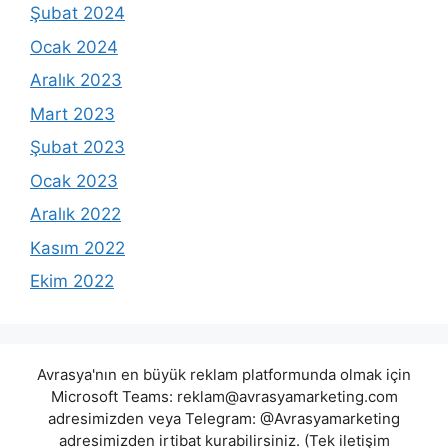
Şubat 2024
Ocak 2024
Aralık 2023
Mart 2023
Şubat 2023
Ocak 2023
Aralık 2022
Kasım 2022
Ekim 2022
Avrasya'nın en büyük reklam platformunda olmak için
Microsoft Teams:
reklam@avrasyamarketing.com
adresimizden veya Telegram: @Avrasyamarketing
adresimizden irtibat kurabilirsiniz. (Tek iletişim