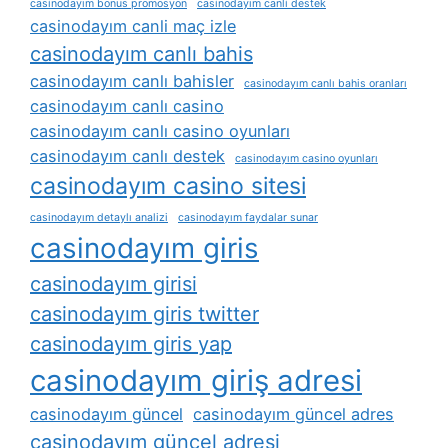
casinodayım bonus promosyon
casinodayım canli destek
casinodayım canli maç izle
casinodayım canlı bahis
casinodayım canlı bahisler
casinodayım canlı bahis oranları
casinodayım canlı casino
casinodayım canlı casino oyunları
casinodayım canlı destek
casinodayım casino oyunları
casinodayım casino sitesi
casinodayım detaylı analizi
casinodayım faydalar sunar
casinodayım giris
casinodayım girisi
casinodayım giris twitter
casinodayım giris yap
casinodayım giriş adresi
casinodayım güncel
casinodayım güncel adres
casinodayım güncel adresi