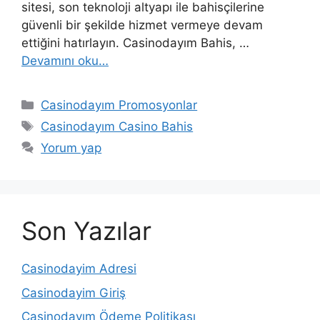
sitesi, son teknoloji altyapı ile bahisçilerine
güvenli bir şekilde hizmet vermeye devam
ettiğini hatırlayın. Casinodayım Bahis, …
Devamını oku…
Kategoriler
Casinodayım Promosyonlar
Etiketler
Casinodayım Casino Bahis
Yorum yap
Son Yazılar
Casinodayim Adresi
Casinodayim Giriş
Casinodayım Ödeme Politikası