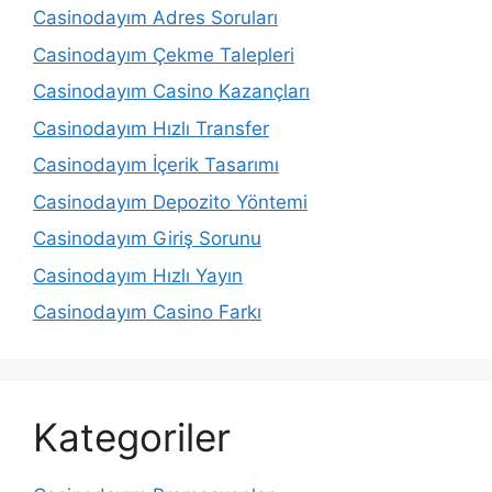
Casinodayım Adres Soruları
Casinodayım Çekme Talepleri
Casinodayım Casino Kazançları
Casinodayım Hızlı Transfer
Casinodayım İçerik Tasarımı
Casinodayım Depozito Yöntemi
Casinodayım Giriş Sorunu
Casinodayım Hızlı Yayın
Casinodayım Casino Farkı
Kategoriler