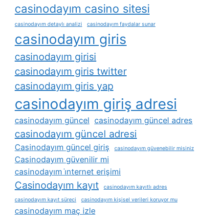
casinodayım casino sitesi
casinodayım detaylı analizi
casinodayım faydalar sunar
casinodayım giris
casinodayım girisi
casinodayım giris twitter
casinodayım giris yap
casinodayım giriş adresi
casinodayım güncel
casinodayım güncel adres
casinodayım güncel adresi
Casinodayım güncel giriş
casinodayım güvenebilir misiniz
Casinodayım güvenilir mi
casinodayım i̇nternet erişimi
Casinodayım kayıt
casinodayım kayıtlı adres
casinodayım kayıt süreci
casinodayım kişisel verileri koruyor mu
casinodayım maç izle