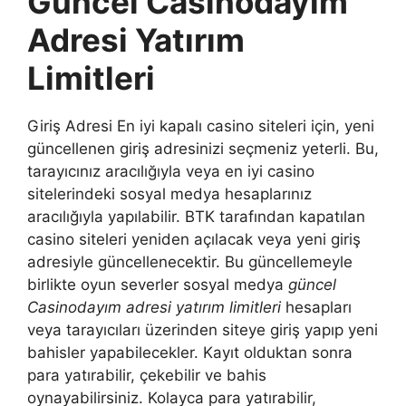
Güncel Casinodayım
Adresi Yatırım
Limitleri
Giriş Adresi En iyi kapalı casino siteleri için, yeni
güncellenen giriş adresinizi seçmeniz yeterli. Bu,
tarayıcınız aracılığıyla veya en iyi casino
sitelerindeki sosyal medya hesaplarınız
aracılığıyla yapılabilir. BTK tarafından kapatılan
casino siteleri yeniden açılacak veya yeni giriş
adresiyle güncellenecektir. Bu güncellemeyle
birlikte oyun severler sosyal medya
güncel
Casinodayım adresi yatırım limitleri
hesapları
veya tarayıcıları üzerinden siteye giriş yapıp yeni
bahisler yapabilecekler. Kayıt olduktan sonra
para yatırabilir, çekebilir ve bahis
oynayabilirsiniz. Kolayca para yatırabilir,