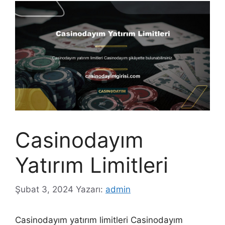
Casinodayım
Yatırım Limitleri
Şubat 3, 2024
Yazarı:
admin
Casinodayım yatırım limitleri Casinodayım