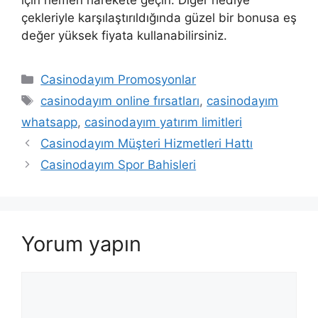
çekleriyle karşılaştırıldığında güzel bir bonusa eş
değer yüksek fiyata kullanabilirsiniz.
Kategoriler
Casinodayım Promosyonlar
Etiketler
casinodayım online fırsatları
,
casinodayım
whatsapp
,
casinodayım yatırım limitleri
Yazı
Casinodayım Müşteri Hizmetleri Hattı
dolaşımı
Casinodayım Spor Bahisleri
Yorum yapın
Yorum