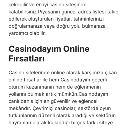
çekebilir ve en iyi casino sitesinde
kalabilirsiniz.Piyasanın güncel adres listesi takip
edilerek oluşturulan fiyatlar, tahminlerinizi
doğrulamanıza veya doğru yolu bulmanıza
yardımcı olabilir.
Casinodayım Online
Fırsatları
Casino sitelerinde online olarak karşımıza çıkan
online fırsatlar ile hem Casinodayım geçerli
oturum kazanmanın hem de eğlenmenin
yollarını bulmak artık mümkün.Casinodayım
canlı bahis için en güvenilir ve eğlenceli
mekândır. Çevrimiçi casinolar, sektörde oyun
tutkunlarının düzenli olarak aradığı ve sektörün
hayranları olarak kullandığı birçok farklı siteye