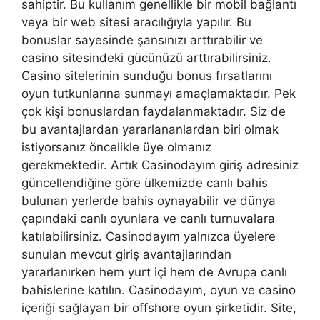
sahiptir. Bu kullanım genellikle bir mobil bağlantı
veya bir web sitesi aracılığıyla yapılır. Bu
bonuslar sayesinde şansınızı arttırabilir ve
casino sitesindeki gücünüzü arttırabilirsiniz.
Casino sitelerinin sunduğu bonus fırsatlarını
oyun tutkunlarına sunmayı amaçlamaktadır. Pek
çok kişi bonuslardan faydalanmaktadır. Siz de
bu avantajlardan yararlananlardan biri olmak
istiyorsanız öncelikle üye olmanız
gerekmektedir. Artık Casinodayım giriş adresiniz
güncellendiğine göre ülkemizde canlı bahis
bulunan yerlerde bahis oynayabilir ve dünya
çapındaki canlı oyunlara ve canlı turnuvalara
katılabilirsiniz. Casinodayım yalnızca üyelere
sunulan mevcut giriş avantajlarından
yararlanırken hem yurt içi hem de Avrupa canlı
bahislerine katılın. Casinodayım, oyun ve casino
içeriği sağlayan bir offshore oyun şirketidir. Site,