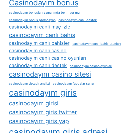
Casinodayım bonus
casinodayım bonusları zamanında belirliyor mu
casinodayım bonus promosyon
casinodayım canli destek
casinodayım canli maç izle
casinodayım canlı bahis
casinodayım canlı bahisler
casinodayım canlı bahis oranları
casinodayım canlı casino
casinodayım canlı casino oyunları
casinodayım canlı destek
casinodayım casino oyunları
casinodayım casino sitesi
casinodayım detaylı analizi
casinodayım faydalar sunar
casinodayım giris
casinodayım girisi
casinodayım giris twitter
casinodayım giris yap
casinodayım giriş adresi