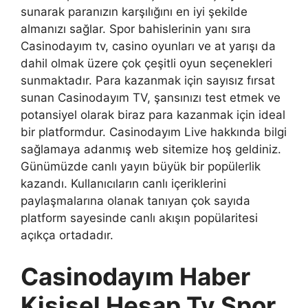
sunarak paranızın karşılığını en iyi şekilde
almanızı sağlar. Spor bahislerinin yanı sıra
Casinodayım tv, casino oyunları ve at yarışı da
dahil olmak üzere çok çeşitli oyun seçenekleri
sunmaktadır. Para kazanmak için sayısız fırsat
sunan Casinodayım TV, şansınızı test etmek ve
potansiyel olarak biraz para kazanmak için ideal
bir platformdur. Casinodayım Live hakkında bilgi
sağlamaya adanmış web sitemize hoş geldiniz.
Günümüzde canlı yayın büyük bir popülerlik
kazandı. Kullanıcıların canlı içeriklerini
paylaşmalarına olanak tanıyan çok sayıda
platform sayesinde canlı akışın popülaritesi
açıkça ortadadır.
Casinodayım Haber
Kişisel Hesap Tv Spor