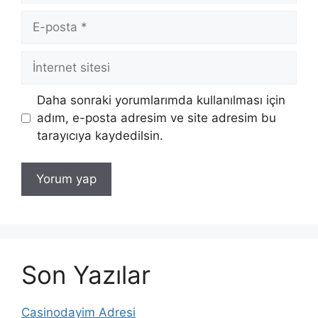
E-
posta
İnternet
sitesi
Daha sonraki yorumlarımda kullanılması için
adım, e-posta adresim ve site adresim bu
tarayıcıya kaydedilsin.
Son Yazılar
Casinodayim Adresi