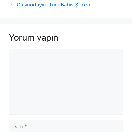
dolaşımı
Casinodayım Türk Bahis Şirketi
Yorum yapın
Yorum
İsim