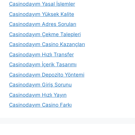
Casinodayım Yasal İşlemler
Casinodayım Yüksek Kalite
Casinodayım Adres Soruları
Casinodayım Çekme Talepleri
Casinodayım Casino Kazançları
Casinodayım Hızlı Transfer
Casinodayım İçerik Tasarımı
Casinodayım Depozito Yöntemi
Casinodayım Giriş Sorunu
Casinodayım Hızlı Yayın
Casinodayım Casino Farkı