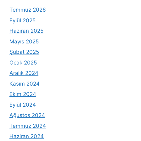
Temmuz 2026
Eylül 2025
Haziran 2025
Mayıs 2025
Şubat 2025
Ocak 2025
Aralık 2024
Kasım 2024
Ekim 2024
Eylül 2024
Ağustos 2024
Temmuz 2024
Haziran 2024