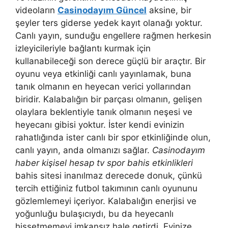
videoların
Casinodayım Güncel
aksine, bir
şeyler ters giderse yedek kayıt olanağı yoktur.
Canlı yayın, sunduğu engellere rağmen herkesin
izleyicileriyle bağlantı kurmak için
kullanabileceği son derece güçlü bir araçtır. Bir
oyunu veya etkinliği canlı yayınlamak, buna
tanık olmanın en heyecan verici yollarından
biridir. Kalabalığın bir parçası olmanın, gelişen
olaylara beklentiyle tanık olmanın neşesi ve
heyecanı gibisi yoktur. İster kendi evinizin
rahatlığında ister canlı bir spor etkinliğinde olun,
canlı yayın, anda olmanızı sağlar.
Casinodayım
haber kişisel hesap tv spor bahis etkinlikleri
bahis sitesi inanılmaz derecede donuk, çünkü
tercih ettiğiniz futbol takımının canlı oyununu
gözlemlemeyi içeriyor. Kalabalığın enerjisi ve
yoğunluğu bulaşıcıydı, bu da heyecanlı
hissetmemeyi imkansız hale getirdi. Evinize