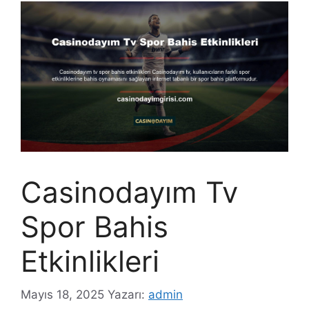
Casinodayım Tv
Spor Bahis
Etkinlikleri
Mayıs 18, 2025
Yazarı:
admin