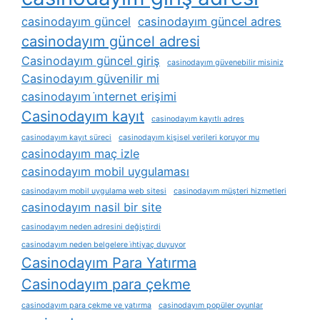
casinodayım güncel
casinodayım güncel adres
casinodayım güncel adresi
Casinodayım güncel giriş
casinodayım güvenebilir misiniz
Casinodayım güvenilir mi
casinodayım i̇nternet erişimi
Casinodayım kayıt
casinodayım kayıtlı adres
casinodayım kayıt süreci
casinodayım kişisel verileri koruyor mu
casinodayım maç izle
casinodayım mobil uygulaması
casinodayım mobil uygulama web sitesi
casinodayım müşteri hizmetleri
casinodayım nasil bir site
casinodayım neden adresini değiştirdi
casinodayım neden belgelere i̇htiyaç duyuyor
Casinodayım Para Yatırma
Casinodayım para çekme
casinodayım para çekme ve yatırma
casinodayım popüler oyunlar