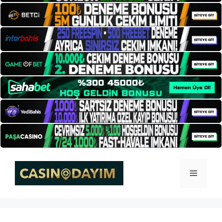
İçeriğe
atla
Menü