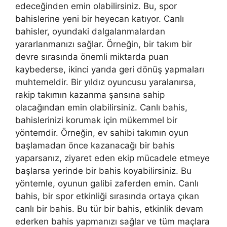
edeceğinden emin olabilirsiniz. Bu, spor
bahislerine yeni bir heyecan katıyor. Canlı
bahisler, oyundaki dalgalanmalardan
yararlanmanızı sağlar. Örneğin, bir takım bir
devre sırasında önemli miktarda puan
kaybederse, ikinci yarıda geri dönüş yapmaları
muhtemeldir. Bir yıldız oyuncusu yaralanırsa,
rakip takımın kazanma şansına sahip
olacağından emin olabilirsiniz. Canlı bahis,
bahislerinizi korumak için mükemmel bir
yöntemdir. Örneğin, ev sahibi takımın oyun
başlamadan önce kazanacağı bir bahis
yaparsanız, ziyaret eden ekip mücadele etmeye
başlarsa yerinde bir bahis koyabilirsiniz. Bu
yöntemle, oyunun galibi zaferden emin. Canlı
bahis, bir spor etkinliği sırasında ortaya çıkan
canlı bir bahis. Bu tür bir bahis, etkinlik devam
ederken bahis yapmanızı sağlar ve tüm maçlara