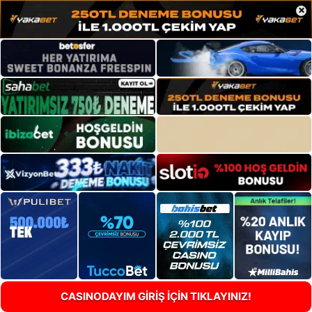
×
CASINODAYIM GİRİŞ İÇİN TIKLAYINIZ!