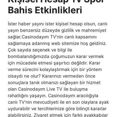
Bahis Etkinlikleri
İster haber yayını ister kişisel hesap olsun, canlı
yayın benzersiz düzeyde gizlilik ve mahremiyet
sağlar.Casinodayım TV’nin canlı kapsamını
sağlamaya adanmış web sitemize hoş geldiniz.
Çok sayıda seçenek ve bilgi ile
bombalandığımızda çoğumuzun karar vermek
için mücadele etmesi şaşırtıcı değildir. Karar
verme sürecini kolaylaştırmak için bir yöntem
olsaydı ne olur? Kararınızı vermeden önce
sonuçlara tanık olmanızı sağlayan bir hizmet
olan Casinodayım Live TV ile buluşma
rahatlığını yaşayın. Casinodayım aracılığıyla
canlı TV’nin mevcudiyeti ile en son olaylara ayak
uydurabilir ve tercihlerinize göre bilinçli kararlar
alabilirsiniz. Ziyaret etmek için farklı ayakkabılar