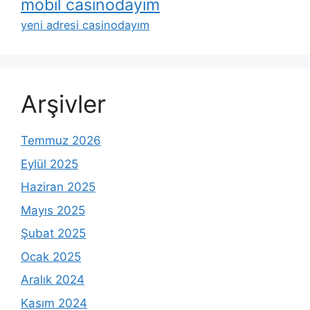
mobil casinodayım
yeni adresi casinodayım
Arşivler
Temmuz 2026
Eylül 2025
Haziran 2025
Mayıs 2025
Şubat 2025
Ocak 2025
Aralık 2024
Kasım 2024