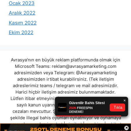
Ocak 2023
Aralık 2022
Kasım 2022
Ekim 2022
Avrasya'nın en büyük reklam platformunda olmak için
Microsoft Teams:
reklam@avrasyamarketing.com
adresimizden veya Telegram: @Avrasyamarketing
adresimizden irtibat kurabilirsiniz. (Tek iletişim
adreslerimiz teams / telegram ve mail adresimizdir.
Harici hiçbir iletişim adresimiz bulunmamaktadır.
Lütfen itibar etmeyiniz.) Türkiye yasalarına göre 7258
sayılı kanun uyarınca yasa dışı bahis oynamanın
cezaları mevcuttur. Şu an bulunduğunuz site hiç bir
şekilde illegal bahis oyunları oynatmıyor ve oynamaya
aracı olmuyordur.
innabet
|
virajbet
|
gambizo
|
rakibet
×
|
celtabit
|
bettogoal
|
laligabetting
|
vizebet