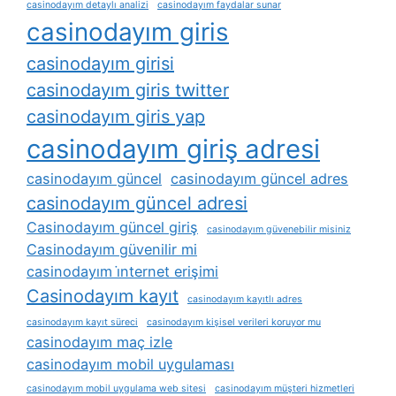
casinodayım detaylı analizi
casinodayım faydalar sunar
casinodayım giris
casinodayım girisi
casinodayım giris twitter
casinodayım giris yap
casinodayım giriş adresi
casinodayım güncel
casinodayım güncel adres
casinodayım güncel adresi
Casinodayım güncel giriş
casinodayım güvenebilir misiniz
Casinodayım güvenilir mi
casinodayım i̇nternet erişimi
Casinodayım kayıt
casinodayım kayıtlı adres
casinodayım kayıt süreci
casinodayım kişisel verileri koruyor mu
casinodayım maç izle
casinodayım mobil uygulaması
casinodayım mobil uygulama web sitesi
casinodayım müşteri hizmetleri