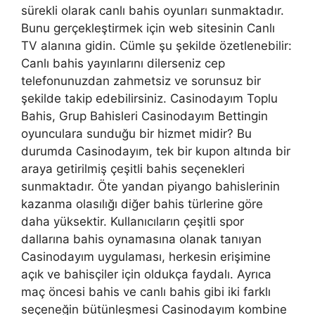
sürekli olarak canlı bahis oyunları sunmaktadır.
Bunu gerçekleştirmek için web sitesinin Canlı
TV alanına gidin. Cümle şu şekilde özetlenebilir:
Canlı bahis yayınlarını dilerseniz cep
telefonunuzdan zahmetsiz ve sorunsuz bir
şekilde takip edebilirsiniz. Casinodayım Toplu
Bahis, Grup Bahisleri Casinodayım Bettingin
oyunculara sunduğu bir hizmet midir? Bu
durumda Casinodayım, tek bir kupon altında bir
araya getirilmiş çeşitli bahis seçenekleri
sunmaktadır. Öte yandan piyango bahislerinin
kazanma olasılığı diğer bahis türlerine göre
daha yüksektir. Kullanıcıların çeşitli spor
dallarına bahis oynamasına olanak tanıyan
Casinodayım uygulaması, herkesin erişimine
açık ve bahisçiler için oldukça faydalı. Ayrıca
maç öncesi bahis ve canlı bahis gibi iki farklı
seçeneğin bütünleşmesi Casinodayım kombine