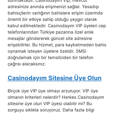
sunmaktadır. Casinodayım Vip, mevcut
adresinize anında erişmenizi sağlar. Yasadışı
bahisçilerin varlığının bahislere erişim üzerinde
önemli bir etkiye sahip olduğu yaygın olarak
kabul edilmektedir. Casinodayım VIP üyeleri cep
telefonlarından Türkiye pazarına özel anlık
mesajlar göndererek güncel site adresine
erişebilirler. Bu hizmet, para kaybetmeden bahis
oynamak isteyen üyelere özeldir. SMSi
doğrulamak için bir temsilciden bir telefon
çağrısı alacaksınız.
Casinodayım Sitesine Üye Olun
Birçok üye VIP üye olmayı arzuluyor. VIP üye
olmanın kriterleri nelerdir? Herkes
Casinodayım
sitesine üye olun
VIP üyesi olabilir mi? Bu
sorguyu sıklıkla soruyoruz. Daha fazla bilgi