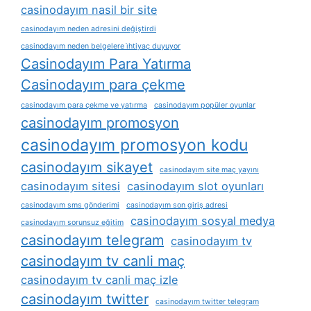
casinodayım nasil bir site
casinodayım neden adresini değiştirdi
casinodayım neden belgelere i̇htiyaç duyuyor
Casinodayım Para Yatırma
Casinodayım para çekme
casinodayım para çekme ve yatırma
casinodayım popüler oyunlar
casinodayım promosyon
casinodayım promosyon kodu
casinodayım sikayet
casinodayım site maç yayını
casinodayım sitesi
casinodayım slot oyunları
casinodayım sms gönderimi
casinodayım son giriş adresi
casinodayım sosyal medya
casinodayım sorunsuz eğitim
casinodayım telegram
casinodayım tv
casinodayım tv canli maç
casinodayım tv canli maç izle
casinodayım twitter
casinodayım twitter telegram