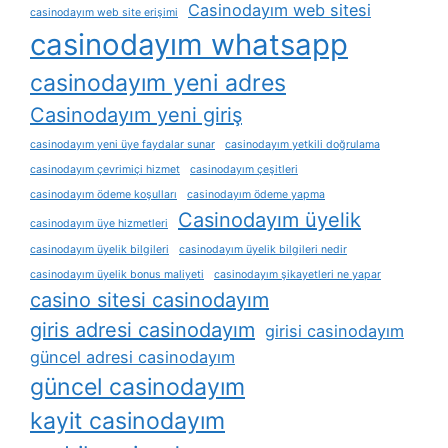
Casinodayım web sitesi
casinodayım web site erişimi
casinodayım whatsapp
casinodayım yeni adres
Casinodayım yeni giriş
casinodayım yeni üye faydalar sunar
casinodayım yetkili doğrulama
casinodayım çevrimiçi hizmet
casinodayım çeşitleri
casinodayım ödeme koşulları
casinodayım ödeme yapma
Casinodayım üyelik
casinodayım üye hizmetleri
casinodayım üyelik bilgileri
casinodayım üyelik bilgileri nedir
casinodayım üyelik bonus maliyeti
casinodayım şikayetleri ne yapar
casino sitesi casinodayım
giris adresi casinodayım
girisi casinodayım
güncel adresi casinodayım
güncel casinodayım
kayit casinodayım