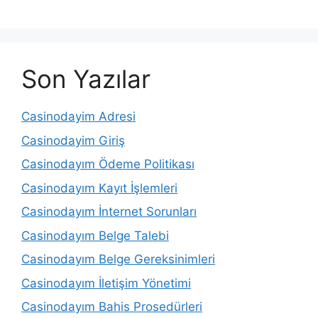
Son Yazılar
Casinodayim Adresi
Casinodayim Giriş
Casinodayım Ödeme Politikası
Casinodayım Kayıt İşlemleri
Casinodayım İnternet Sorunları
Casinodayım Belge Talebi
Casinodayım Belge Gereksinimleri
Casinodayım İletişim Yönetimi
Casinodayım Bahis Prosedürleri