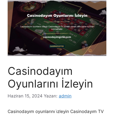
Casinodayım
Oyunlarını İzleyin
Haziran 15, 2024
Yazarı:
admin
Casinodayım oyunlarını i̇zleyin Casinodayım TV