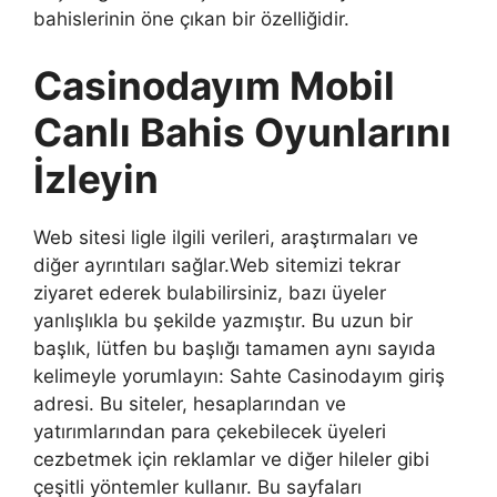
bahislerinin öne çıkan bir özelliğidir.
Casinodayım Mobil
Canlı Bahis Oyunlarını
İzleyin
Web sitesi ligle ilgili verileri, araştırmaları ve
diğer ayrıntıları sağlar.Web sitemizi tekrar
ziyaret ederek bulabilirsiniz, bazı üyeler
yanlışlıkla bu şekilde yazmıştır. Bu uzun bir
başlık, lütfen bu başlığı tamamen aynı sayıda
kelimeyle yorumlayın: Sahte Casinodayım giriş
adresi. Bu siteler, hesaplarından ve
yatırımlarından para çekebilecek üyeleri
cezbetmek için reklamlar ve diğer hileler gibi
çeşitli yöntemler kullanır. Bu sayfaları