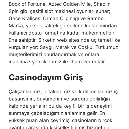
Book of Fortune, Aztec Golden Mile, Shaolin
Spin gibi çeşitli slot makinesi oyunları sunar;
Gece Kraliçesi Orman Çılgınlığı ve Rambo.
Marka, yüksek kaliteli görsellerin kullanımından
kullanıcı dostu formatına kadar mükemmel bir
üne sahiptir. Şirketin web sitesinde üç temel ilke
vurgulanıyor: Saygı, Merak ve Coşku. Tutkumuz
müşterilerimizi onurlandırmak ve onlara
inanılmaz yeniliklerimiz ile ilham vermektir.
Casinodayım Giriş
Çalışanlarımız, ortaklarımız ve katılımcılarımız iş
başarısının, büyümenin ve sürdürülebilirliğin
kalbinde yer alır; bu da keyifli bir iş deneyimi
sunmaya çabaladığımız anlamına gelir. En
yüksek puan alan çevrimiçi casinoların birçok
avantajı arasında kişiselleştirilmiş hizmetleri,