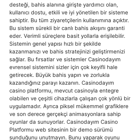
desteği, bahis alanına girişte yardımcı olan,
kullanıcı dostu, etkili ve iyi yönetilen bir sisteme
sahiptir. Bu tüm ziyaretçilerin kullanımına açıktır.
Bu sistem sürekli bir canlı bahis akışını garanti
eder. Verimli süreçlere basit yollarla erişilebilir.
Sistemin genel yapısı hızlı bir şekilde
kazanmanızı ve bahis stratejinizi geliştirmenizi
sağlar. Bu fırsatlar ve sistemler Casinodayım
evrensel sistemini sizler için çok keyifli hale
getirecek. Büyük bahis yapın ve zorlukla
kazandığınız parayı kazanın. Casinodayım
casino platformu, mevcut casinoyla entegre
olabilen ve çeşitli cihazlarla çalışan çok yönlü bir
uygulamadır. Ayrıca piksel mükemmel grafiklere
ve son derece gerçekçi animasyonlara sahip
oyunlar da sunuyorlar. Casinodayım Casino
Platformu web sitesinin bir demo sürümü
sunduğunu unutmayın. Bunu yaparak oyunu