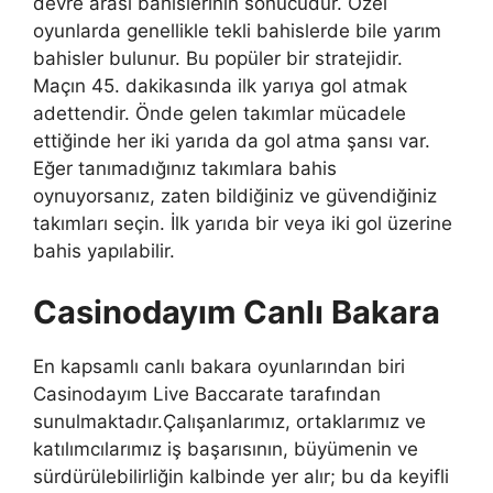
devre arası bahislerinin sonucudur. Özel
oyunlarda genellikle tekli bahislerde bile yarım
bahisler bulunur. Bu popüler bir stratejidir.
Maçın 45. dakikasında ilk yarıya gol atmak
adettendir. Önde gelen takımlar mücadele
ettiğinde her iki yarıda da gol atma şansı var.
Eğer tanımadığınız takımlara bahis
oynuyorsanız, zaten bildiğiniz ve güvendiğiniz
takımları seçin. İlk yarıda bir veya iki gol üzerine
bahis yapılabilir.
Casinodayım Canlı Bakara
En kapsamlı canlı bakara oyunlarından biri
Casinodayım Live Baccarate tarafından
sunulmaktadır.Çalışanlarımız, ortaklarımız ve
katılımcılarımız iş başarısının, büyümenin ve
sürdürülebilirliğin kalbinde yer alır; bu da keyifli