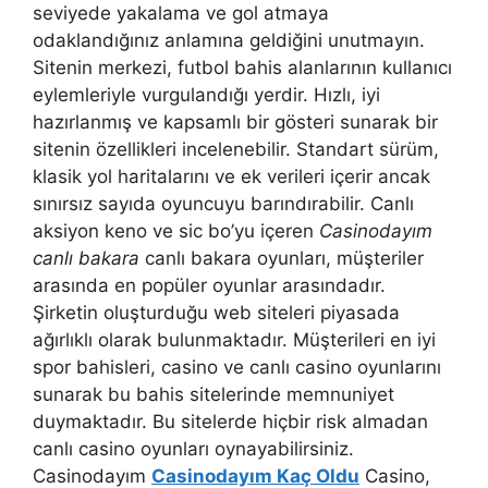
seviyede yakalama ve gol atmaya
odaklandığınız anlamına geldiğini unutmayın.
Sitenin merkezi, futbol bahis alanlarının kullanıcı
eylemleriyle vurgulandığı yerdir. Hızlı, iyi
hazırlanmış ve kapsamlı bir gösteri sunarak bir
sitenin özellikleri incelenebilir. Standart sürüm,
klasik yol haritalarını ve ek verileri içerir ancak
sınırsız sayıda oyuncuyu barındırabilir. Canlı
aksiyon keno ve sic bo’yu içeren
Casinodayım
canlı bakara
canlı bakara oyunları, müşteriler
arasında en popüler oyunlar arasındadır.
Şirketin oluşturduğu web siteleri piyasada
ağırlıklı olarak bulunmaktadır. Müşterileri en iyi
spor bahisleri, casino ve canlı casino oyunlarını
sunarak bu bahis sitelerinde memnuniyet
duymaktadır. Bu sitelerde hiçbir risk almadan
canlı casino oyunları oynayabilirsiniz.
Casinodayım
Casinodayım Kaç Oldu
Casino,