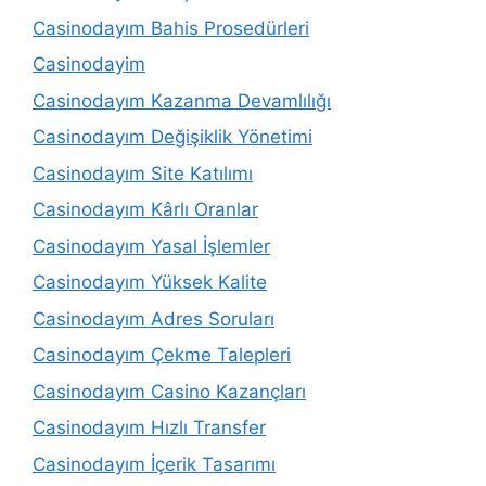
Casinodayım Bahis Prosedürleri
Casinodayim
Casinodayım Kazanma Devamlılığı
Casinodayım Değişiklik Yönetimi
Casinodayım Site Katılımı
Casinodayım Kârlı Oranlar
Casinodayım Yasal İşlemler
Casinodayım Yüksek Kalite
Casinodayım Adres Soruları
Casinodayım Çekme Talepleri
Casinodayım Casino Kazançları
Casinodayım Hızlı Transfer
Casinodayım İçerik Tasarımı