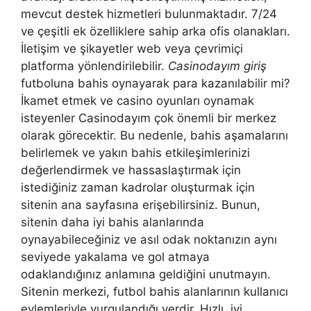
mevcut destek hizmetleri bulunmaktadır. 7/24
ve çeşitli ek özelliklere sahip arka ofis olanakları.
İletişim ve şikayetler web veya çevrimiçi
platforma yönlendirilebilir.
Casinodayım giriş
futboluna bahis oynayarak para kazanılabilir mi?
İkamet etmek ve casino oyunları oynamak
isteyenler Casinodayım çok önemli bir merkez
olarak görecektir. Bu nedenle, bahis aşamalarını
belirlemek ve yakın bahis etkileşimlerinizi
değerlendirmek ve hassaslaştırmak için
istediğiniz zaman kadrolar oluşturmak için
sitenin ana sayfasına erişebilirsiniz. Bunun,
sitenin daha iyi bahis alanlarında
oynayabileceğiniz ve asıl odak noktanızın aynı
seviyede yakalama ve gol atmaya
odaklandığınız anlamına geldiğini unutmayın.
Sitenin merkezi, futbol bahis alanlarının kullanıcı
eylemleriyle vurgulandığı yerdir. Hızlı, iyi