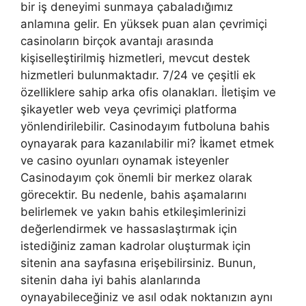
bir iş deneyimi sunmaya çabaladığımız
anlamına gelir. En yüksek puan alan çevrimiçi
casinoların birçok avantajı arasında
kişiselleştirilmiş hizmetleri, mevcut destek
hizmetleri bulunmaktadır. 7/24 ve çeşitli ek
özelliklere sahip arka ofis olanakları. İletişim ve
şikayetler web veya çevrimiçi platforma
yönlendirilebilir. Casinodayım futboluna bahis
oynayarak para kazanılabilir mi? İkamet etmek
ve casino oyunları oynamak isteyenler
Casinodayım çok önemli bir merkez olarak
görecektir. Bu nedenle, bahis aşamalarını
belirlemek ve yakın bahis etkileşimlerinizi
değerlendirmek ve hassaslaştırmak için
istediğiniz zaman kadrolar oluşturmak için
sitenin ana sayfasına erişebilirsiniz. Bunun,
sitenin daha iyi bahis alanlarında
oynayabileceğiniz ve asıl odak noktanızın aynı