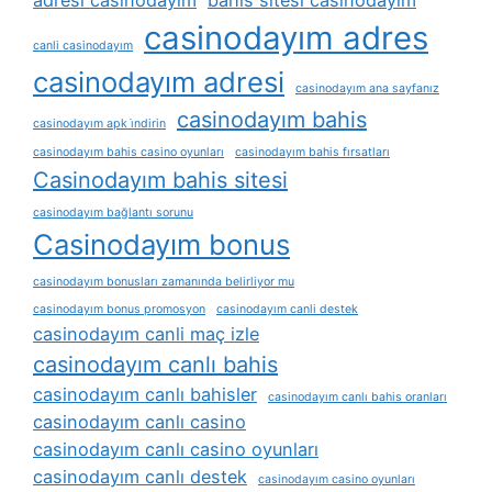
casinodayım adres
canli casinodayım
casinodayım adresi
casinodayım ana sayfanız
casinodayım bahis
casinodayım apk i̇ndirin
casinodayım bahis casino oyunları
casinodayım bahis fırsatları
Casinodayım bahis sitesi
casinodayım bağlantı sorunu
Casinodayım bonus
casinodayım bonusları zamanında belirliyor mu
casinodayım bonus promosyon
casinodayım canli destek
casinodayım canli maç izle
casinodayım canlı bahis
casinodayım canlı bahisler
casinodayım canlı bahis oranları
casinodayım canlı casino
casinodayım canlı casino oyunları
casinodayım canlı destek
casinodayım casino oyunları