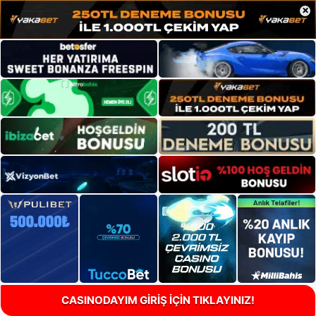
×
CASINODAYIM GİRİŞ İÇİN TIKLAYINIZ!