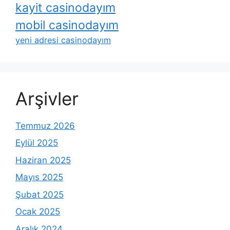
kayit casinodayım
mobil casinodayım
yeni adresi casinodayım
Arşivler
Temmuz 2026
Eylül 2025
Haziran 2025
Mayıs 2025
Şubat 2025
Ocak 2025
Aralık 2024