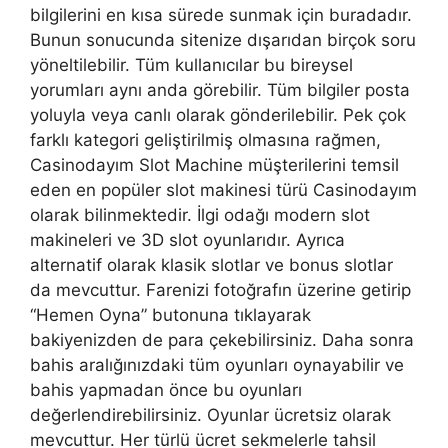
bilgilerini en kısa sürede sunmak için buradadır.
Bunun sonucunda sitenize dışarıdan birçok soru
yöneltilebilir. Tüm kullanıcılar bu bireysel
yorumları aynı anda görebilir. Tüm bilgiler posta
yoluyla veya canlı olarak gönderilebilir. Pek çok
farklı kategori geliştirilmiş olmasına rağmen,
Casinodayım Slot Machine müşterilerini temsil
eden en popüler slot makinesi türü Casinodayım
olarak bilinmektedir. İlgi odağı modern slot
makineleri ve 3D slot oyunlarıdır. Ayrıca
alternatif olarak klasik slotlar ve bonus slotlar
da mevcuttur. Farenizi fotoğrafın üzerine getirip
“Hemen Oyna” butonuna tıklayarak
bakiyenizden de para çekebilirsiniz. Daha sonra
bahis aralığınızdaki tüm oyunları oynayabilir ve
bahis yapmadan önce bu oyunları
değerlendirebilirsiniz. Oyunlar ücretsiz olarak
mevcuttur. Her türlü ücret sekmelerle tahsil