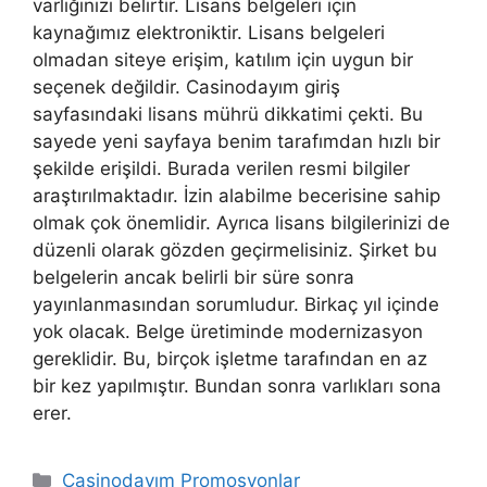
varlığınızı belirtir. Lisans belgeleri için
kaynağımız elektroniktir. Lisans belgeleri
olmadan siteye erişim, katılım için uygun bir
seçenek değildir. Casinodayım giriş
sayfasındaki lisans mührü dikkatimi çekti. Bu
sayede yeni sayfaya benim tarafımdan hızlı bir
şekilde erişildi. Burada verilen resmi bilgiler
araştırılmaktadır. İzin alabilme becerisine sahip
olmak çok önemlidir. Ayrıca lisans bilgilerinizi de
düzenli olarak gözden geçirmelisiniz. Şirket bu
belgelerin ancak belirli bir süre sonra
yayınlanmasından sorumludur. Birkaç yıl içinde
yok olacak. Belge üretiminde modernizasyon
gereklidir. Bu, birçok işletme tarafından en az
bir kez yapılmıştır. Bundan sonra varlıkları sona
erer.
Kategoriler
Casinodayım Promosyonlar