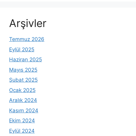
Arşivler
Temmuz 2026
Eylül 2025
Haziran 2025
Mayıs 2025
Şubat 2025
Ocak 2025
Aralık 2024
Kasım 2024
Ekim 2024
Eylül 2024