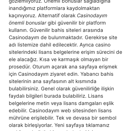
gözlemliyoruz. Önemli bonuslar sağladığına
inandığımız platformlara kaydolmaktan
kaçınıyoruz. Alternatif olarak
Casinodayım
önemli bonuslar
gibi güvenilir bir platform
kullanın. Güvenilir bahis siteleri arasında
Casinodayım de bulunmaktadır. Gerekirse site
adı listemize dahil edilecektir. Ayrıca casino
sitelerindeki lisans belgelerine erişim sürecini de
ele alacağız. Kısa ve karmaşık olmayan bir
prosedür. Oturum açarak ana sayfaya erişmek
için Casinodayım ziyaret edin. Yabancı bahis
sitelerinin ana sayfasının alt kısmında
bulabilirsiniz. Genel olarak güvenilirliğe ilişkin
faydalı bilgileri burada bulabiliriz. Lisans
belgelerine metin veya lisans damgaları eşlik
edebilir. Casinodayım web sitesinden lisans
mührüne erişilebilir. Tek ve devasa bir sembol
olarak birleşiyorlar. Yeni sayfaya tıklamanız