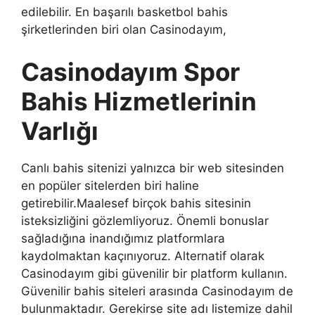
edilebilir. En başarılı basketbol bahis
şirketlerinden biri olan Casinodayım,
Casinodayım Spor
Bahis Hizmetlerinin
Varlığı
Canlı bahis sitenizi yalnızca bir web sitesinden
en popüler sitelerden biri haline
getirebilir.Maalesef birçok bahis sitesinin
isteksizliğini gözlemliyoruz. Önemli bonuslar
sağladığına inandığımız platformlara
kaydolmaktan kaçınıyoruz. Alternatif olarak
Casinodayım gibi güvenilir bir platform kullanın.
Güvenilir bahis siteleri arasında Casinodayım de
bulunmaktadır. Gerekirse site adı listemize dahil