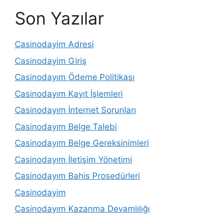
Son Yazılar
Casinodayim Adresi
Casinodayim Giriş
Casinodayım Ödeme Politikası
Casinodayım Kayıt İşlemleri
Casinodayım İnternet Sorunları
Casinodayım Belge Talebi
Casinodayım Belge Gereksinimleri
Casinodayım İletişim Yönetimi
Casinodayım Bahis Prosedürleri
Casinodayim
Casinodayım Kazanma Devamlılığı