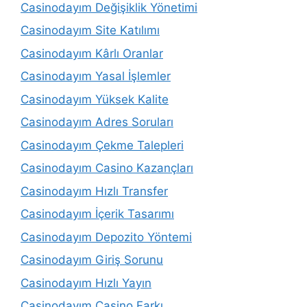
Casinodayım Değişiklik Yönetimi
Casinodayım Site Katılımı
Casinodayım Kârlı Oranlar
Casinodayım Yasal İşlemler
Casinodayım Yüksek Kalite
Casinodayım Adres Soruları
Casinodayım Çekme Talepleri
Casinodayım Casino Kazançları
Casinodayım Hızlı Transfer
Casinodayım İçerik Tasarımı
Casinodayım Depozito Yöntemi
Casinodayım Giriş Sorunu
Casinodayım Hızlı Yayın
Casinodayım Casino Farkı