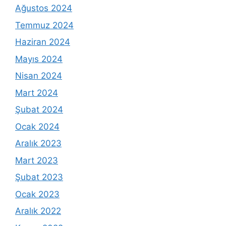
Ağustos 2024
Temmuz 2024
Haziran 2024
Mayıs 2024
Nisan 2024
Mart 2024
Şubat 2024
Ocak 2024
Aralık 2023
Mart 2023
Şubat 2023
Ocak 2023
Aralık 2022