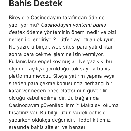
Bahis Destek
Bireylere Casinodayım tarafından ödeme
yapılıyor mu?
Casinodayım yöntemi bahis
destek
ödeme yönteminin önemi nedir ve bizi
neden ilgilendiriyor? Lütfen ayrıntıları okuyun.
Ne yazık ki birçok web sitesi para yatırdıktan
sonra para çekme işlemine izin vermiyor.
Kullanıcılara engel koymuşlar. Ne yazık ki bu
olgunun açıkça görüldüğü çok sayıda bahis
platformu mevcut. Siteye yatırım yapma veya
siteden para çekme konusunda herhangi bir
karar vermeden önce platformun güvenilir
olduğu kabul edilmelidir. Bu bağlamda
Casinodayım güvenilebilir mi?’ Makaleyi okuma
fırsatınız var. Bu bilgi, uzun vadeli bahisler
yaparken oldukça değerlidir. Hedef kitlemiz
arasında bahis siteleri ve benzeri